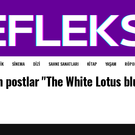
IK
SINEMA
DIZI
SAHNE SANATLARI
KITAP
YAŞAM
RÖPO
 postlar "The White Lotus bl