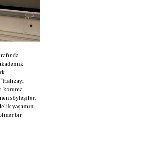
trafında
i akademik
rk
 “Hafızayı
yı koruma
nen söyleşiler,
ndelik yaşamın
pliner bir