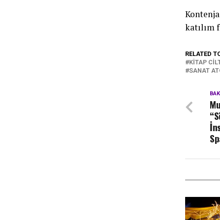
Kontenja
katılım 
RELATED T
KITAP CIL
SANAT AT
BA
Mu
“S
İn
Sp