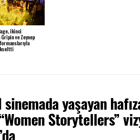
age, ikinci
 Gripin ve Zeynep
formanslarıyla
kseltti
l sinemada yaşayan hafız
 “Women Storytellers” vi
’da