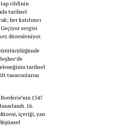
tap cildinin
da tarihsel
ak; her katılımcı
 Geçiyor sergisi
 kez düzenleniyor.
 yürütücülüğünde
 Meşher’de
eleneğinin tarihsel
lt tasarımlarını
a Borderie’nin 1547
asarlandı. 16.
üzeni, içeriği, yan
 düşünsel