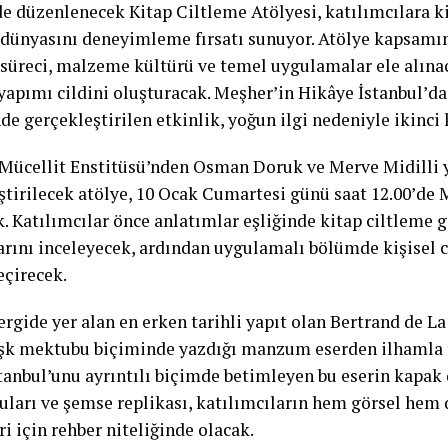
e düzenlenecek Kitap Ciltleme Atölyesi, katılımcılara ki
i dünyasını deneyimleme fırsatı sunuyor. Atölye kapsamın
 süreci, malzeme kültürü ve temel uygulamalar ele alınac
 yapımı cildini oluşturacak. Meşher’in Hikâye İstanbul’da
de gerçekleştirilen etkinlik, yoğun ilgi nedeniyle ikinci
 Mücellit Enstitüsü’nden Osman Doruk ve Merve Midilli
ştirilecek atölye, 10 Ocak Cumartesi günü saat 12.00’de
. Katılımcılar önce anlatımlar eşliğinde kitap ciltleme g
rını inceleyecek, ardından uygulamalı bölümde kişisel ci
eçirecek.
ergide yer alan en erken tarihli yapıt olan Bertrand de L
 aşk mektubu biçiminde yazdığı manzum eserden ilhamla t
tanbul’unu ayrıntılı biçimde betimleyen bu eserin kapak d
ruları ve şemse replikası, katılımcıların hem görsel hem
i için rehber niteliğinde olacak.