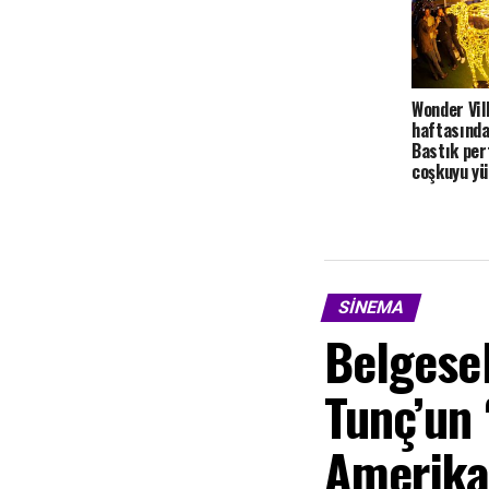
Wonder Vill
haftasında
Bastık per
coşkuyu yü
SINEMA
Belgese
Tunç’un
Amerika