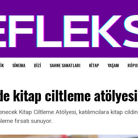
IK
SINEMA
DIZI
SAHNE SANATLARI
KITAP
YAŞAM
RÖPO
e kitap ciltleme atölyesi
cek Kitap Ciltleme Atölyesi, katılımcılara kitap cildinin
leme fırsatı sunuyor.