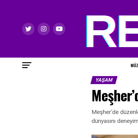
MÜZ
YAŞAM
Meşher’d
Meşher’de düzenlene
dünyasını deneyim