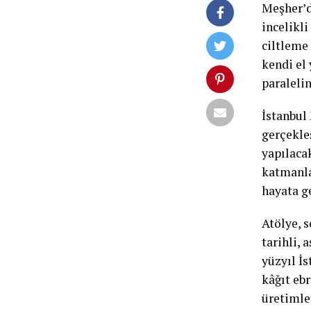
Meşher’d
incelikl
ciltleme
kendi el
paralelin
İstanbul
gerçekle
yapılacak
katmanla
hayata g
Atölye, s
tarihli,
yüzyıl İs
kâğıt eb
üretimler