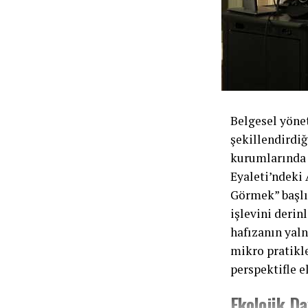
Belgesel yönet
şekillendirdiğ
kurumlarında 
Eyaleti’ndeki 
Görmek” başlı
işlevini derin
hafızanın yaln
mikro pratikle
perspektifle el
Ekolojik D