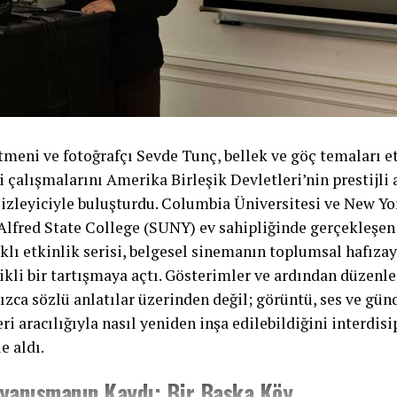
meni ve fotoğrafçı Sevde Tunç, bellek ve göç temaları e
i çalışmalarını Amerika Birleşik Devletleri’nin prestijl
izleyiciyle buluşturdu. Columbia Üniversitesi ve New Yo
Alfred State College (SUNY) ev sahipliğinde gerçekleşen
klı etkinlik serisi, belgesel sinemanın toplumsal hafıza
likli bir tartışmaya açtı. Gösterimler ve ardından düzenle
ızca sözlü anlatılar üzerinden değil; görüntü, ses ve gü
ri aracılığıyla nasıl yeniden inşa edilebildiğini interdisi
e aldı.
ayanışmanın Kaydı: Bir Başka Köy