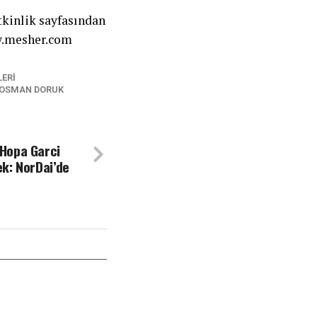
tkinlik sayfasından
.mesher.com
LERI
OSMAN DORUK
Hopa Garci
k: NorDai’de