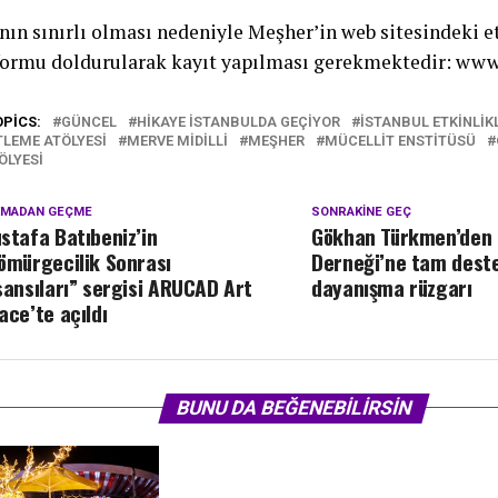
nın sınırlı olması nedeniyle Meşher’in web sitesindeki e
formu doldurularak kayıt yapılması gerekmektedir:
www
OPICS:
GÜNCEL
HIKAYE ISTANBULDA GEÇIYOR
ISTANBUL ETKINLIK
TLEME ATÖLYESI
MERVE MIDILLI
MEŞHER
MÜCELLIT ENSTITÜSÜ
ÖLYESI
KMADAN GEÇME
SONRAKINE GEÇ
stafa Batıbeniz’in
Gökhan Türkmen’den 
ömürgecilik Sonrası
Derneği’ne tam deste
sansıları” sergisi ARUCAD Art
dayanışma rüzgarı
ace’te açıldı
BUNU DA BEĞENEBILIRSIN