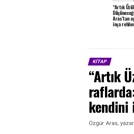
“Artık Üzü
Düşüneceği
Aras’tan ay
inşa rehbe
KITAP
“Artık 
raflarda
kendini 
Özgür Aras, yazarlı