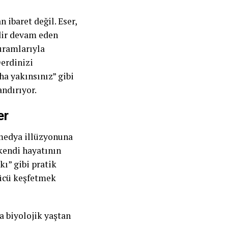
 ibaret değil. Eser,
edir devam eden
uramlarıyla
Derdinizi
a yakınsınız” gibi
andırıyor.
er
 medya illüzyonuna
kendi hayatının
ı” gibi pratik
gücü keşfetmek
a biyolojik yaştan