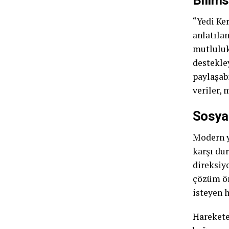
“Yedi Ker
anlatıla
mutluluk
destekley
paylaşab
veriler, 
Sosyal
Modern y
karşı du
direksiy
çözüm ön
isteyen h
Harekete