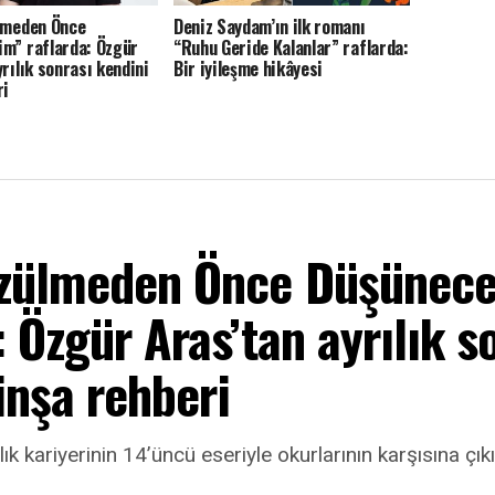
lmeden Önce
Deniz Saydam’ın ilk romanı
m” raflarda: Özgür
“Ruhu Geride Kalanlar” raflarda:
rılık sonrası kendini
Bir iyileşme hikâyesi
ri
Üzülmeden Önce Düşünec
: Özgür Aras’tan ayrılık s
inşa rehberi
k kariyerinin 14’üncü eseriyle okurlarının karşısına çıkı