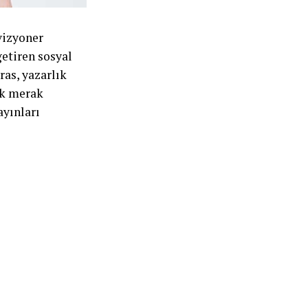
vizyoner
getiren sosyal
as, yazarlık
ük merak
yınları