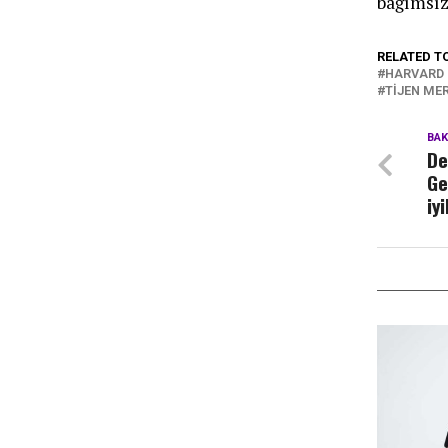
bağımsız
RELATED T
HARVARD
TIJEN ME
BA
De
Ge
iy