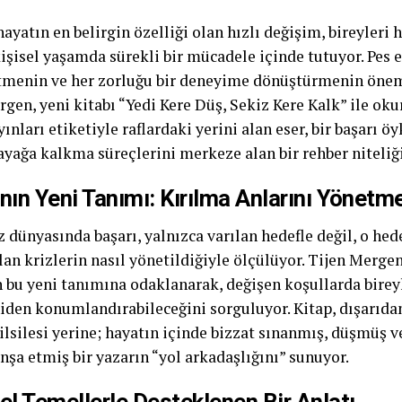
ayatın en belirgin özelliği olan hızlı değişim, bireyleri
işisel yaşamda sürekli bir mücadele içinde tutuyor. Pes
menin ve her zorluğu bir deneyime dönüştürmenin önem
gen, yeni kitabı “Yedi Kere Düş, Sekiz Kere Kalk” ile oku
ınları etiketiyle raflardaki yerini alan eser, bir başarı 
ayağa kalkma süreçlerini merkeze alan bir rehber niteliği
nın Yeni Tanımı: Kırılma Anlarını Yönetm
dünyasında başarı, yalnızca varılan hedefle değil, o hed
lan krizlerin nasıl yönetildiğiyle ölçülüyor. Tijen Merge
n bu yeni tanımına odaklanarak, değişen koşullarda birey
niden konumlandırabileceğini sorguluyor. Kitap, dışarıdan
ilsilesi yerine; hayatın içinde bizzat sınanmış, düşmüş v
nşa etmiş bir yazarın “yol arkadaşlığını” sunuyor.
el Temellerle Desteklenen Bir Anlatı