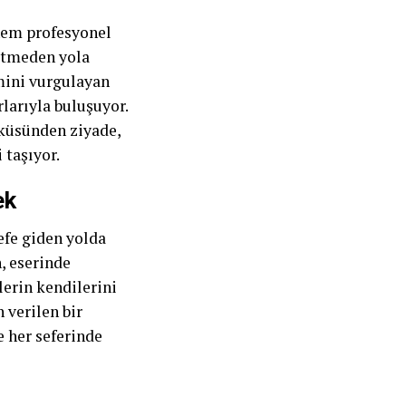
 hem profesyonel
 etmeden yola
ini vurgulayan
rlarıyla buluşuyor.
öyküsünden ziyade,
 taşıyor.
ek
efe giden yolda
n, eserinde
lerin kendilerini
 verilen bir
e her seferinde