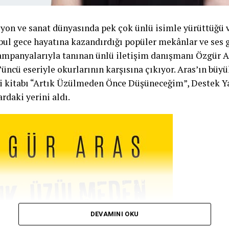
zyon ve sanat dünyasında pek çok ünlü isimle yürüttüğü 
nbul gece hayatına kazandırdığı popüler mekânlar ve ses 
mpanyalarıyla tanınan ünlü iletişim danışmanı Özgür Ar
’üncü eseriyle okurlarının karşısına çıkıyor. Aras’ın büy
i kitabı “Artık Üzülmeden Önce Düşüneceğim”, Destek Ya
ardaki yerini aldı.
DEVAMINI OKU