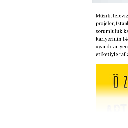
Müzik, televi
projeler, İsta
sorumluluk ka
kariyerinin 14
uyandıran yen
etiketiyle rafl