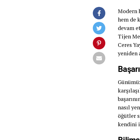
Modern h
hem de k
devam et
Tijen Mer
Ceres Yay
yeniden 
Başarı
Günümüz 
karşılaşı
başarını
nasıl ye
öğütler s
kendini i
Bilims