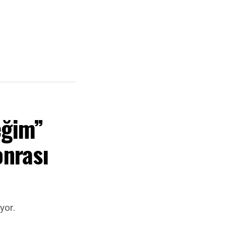
eğim”
onrası
yor.