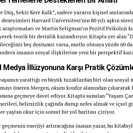
e Düş, Sekiz Kere Kalk”, sadece yazarın kişisel anılarından
n deneyimleri Harvard Üniversitesi’nin 80 yılı aşkın sür
 araştırmaları ve Martin Seligman’ın Pozitif Psikoloji k
erek teorik bir derinlik kazandırıyor. Kitapta yer alan “
ileceğiniz beş dostunuz varsa, mutlu olmaya yüzde 60 dah
modern insanın sosyal ilişkilerine yeni bir perspektif kaz
 Medya İllüzyonuna Karşı Pratik Çözüml
aşamın yarattığı en büyük tuzaklardan biri olan sosyal
rmayı öneren Mergen, okuru konfor alanından çıkararak 
onuna geçmeye davet ediyor. Kitapta sunulan “Yaşam Çark
erileri, belirsizlik çağında durup nefes almak ve içsel 
er yaştan okur için somut bir yol haritası çiziyor.
 geçmenin enerjiyi artıracağına inanan yazar, bu kitabıyl