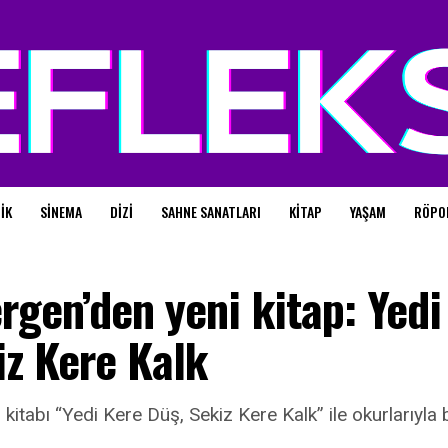
IK
SINEMA
DIZI
SAHNE SANATLARI
KITAP
YAŞAM
RÖPO
rgen’den yeni kitap: Yedi
z Kere Kalk
 kitabı “Yedi Kere Düş, Sekiz Kere Kalk” ile okurlarıyla 