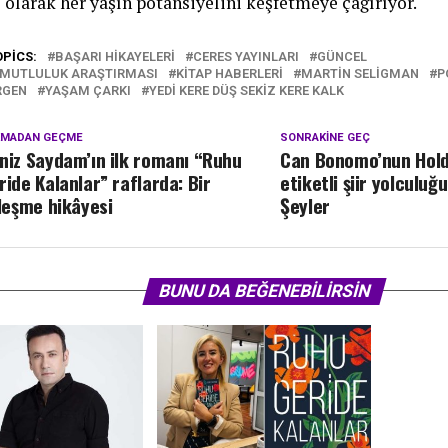
 olarak her yaşın potansiyelini keşfetmeye çağırıyor.
OPICS:
BAŞARI HIKAYELERI
CERES YAYINLARI
GÜNCEL
 MUTLULUK ARAŞTIRMASI
KITAP HABERLERI
MARTIN SELIGMAN
P
RGEN
YAŞAM ÇARKI
YEDI KERE DÜŞ SEKIZ KERE KALK
KMADAN GEÇME
SONRAKINE GEÇ
niz Saydam’ın ilk romanı “Ruhu
Can Bonomo’nun Hold
ride Kalanlar” raflarda: Bir
etiketli şiir yolculu
ileşme hikâyesi
Şeyler
BUNU DA BEĞENEBILIRSIN