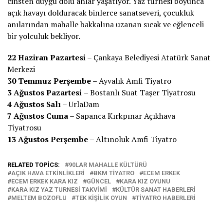
cinsten duygu dolu anlar yaşatıyor. Yaz turnesi boyunca
açık havayı dolduracak binlerce sanatseveri, çocukluk
anılarından mahalle bakkalına uzanan sıcak ve eğlenceli
bir yolculuk bekliyor.
22 Haziran Pazartesi
– Çankaya Belediyesi Atatürk Sanat
Merkezi
30 Temmuz Perşembe
– Ayvalık Amfi Tiyatro
3 Ağustos Pazartesi
– Bostanlı Suat Taşer Tiyatrosu
4 Ağustos Salı
– UrlaDam
7 Ağustos Cuma
– Sapanca Kırkpınar Açıkhava
Tiyatrosu
13 Ağustos Perşembe
– Altınoluk Amfi Tiyatro
RELATED TOPICS:
90LAR MAHALLE KÜLTÜRÜ
AÇIK HAVA ETKINLIKLERI
BKM TIYATRO
ECEM ERKEK
ECEM ERKEK KARA KIZ
GÜNCEL
KARA KIZ OYUNU
KARA KIZ YAZ TURNESI TAKVIMI
KÜLTÜR SANAT HABERLERI
MELTEM BOZOFLU
TEK KIŞILIK OYUN
TIYATRO HABERLERI