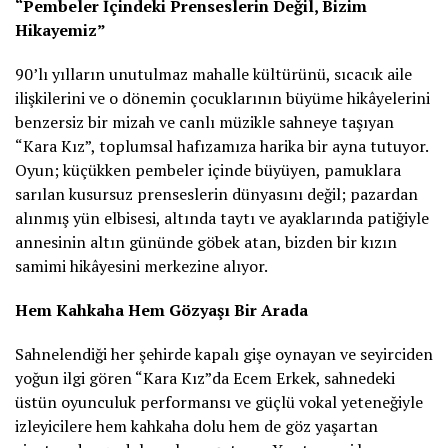
“Pembeler İçindeki Prenseslerin Değil, Bizim
Hikayemiz”
90’lı yılların unutulmaz mahalle kültürünü, sıcacık aile
ilişkilerini ve o dönemin çocuklarının büyüme hikâyelerini
benzersiz bir mizah ve canlı müzikle sahneye taşıyan
“Kara Kız”, toplumsal hafızamıza harika bir ayna tutuyor.
Oyun; küçükken pembeler içinde büyüyen, pamuklara
sarılan kusursuz prenseslerin dünyasını değil; pazardan
alınmış yün elbisesi, altında taytı ve ayaklarında patiğiyle
annesinin altın gününde göbek atan, bizden bir kızın
samimi hikâyesini merkezine alıyor.
Hem Kahkaha Hem Gözyaşı Bir Arada
Sahnelendiği her şehirde kapalı gişe oynayan ve seyirciden
yoğun ilgi gören “Kara Kız”da Ecem Erkek, sahnedeki
üstün oyunculuk performansı ve güçlü vokal yeteneğiyle
izleyicilere hem kahkaha dolu hem de göz yaşartan