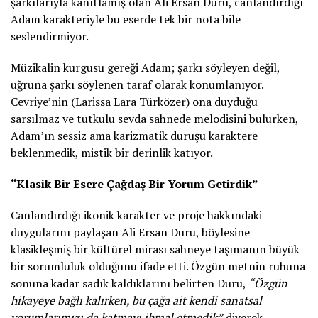
şarkılarıyla kanıtlamış olan Ali Ersan Duru, canlandırdığı
Adam karakteriyle bu eserde tek bir nota bile
seslendirmiyor.
Müzikalin kurgusu gereği Adam; şarkı söyleyen değil,
uğruna şarkı söylenen taraf olarak konumlanıyor.
Cevriye’nin (Larissa Lara Türközer) ona duyduğu
sarsılmaz ve tutkulu sevda sahnede melodisini bulurken,
Adam’ın sessiz ama karizmatik duruşu karaktere
beklenmedik, mistik bir derinlik katıyor.
“Klasik Bir Esere Çağdaş Bir Yorum Getirdik”
Canlandırdığı ikonik karakter ve proje hakkındaki
duygularını paylaşan Ali Ersan Duru, böylesine
klasikleşmiş bir kültürel mirası sahneye taşımanın büyük
bir sorumluluk olduğunu ifade etti. Özgün metnin ruhuna
sonuna kadar sadık kaldıklarını belirten Duru,
“Özgün
hikayeye bağlı kalırken, bu çağa ait kendi sanatsal
yorumlarımızı da katmayı ihmal etmedik”
diyerek