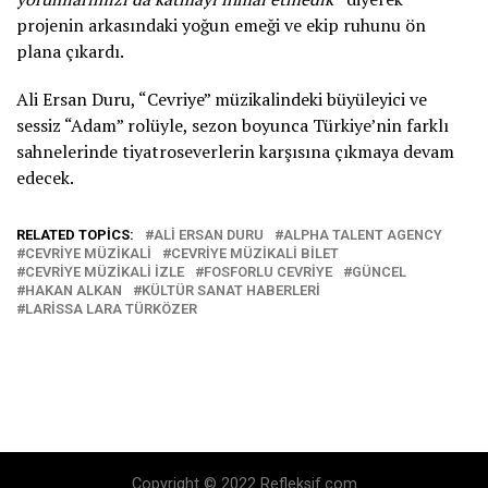
projenin arkasındaki yoğun emeği ve ekip ruhunu ön
plana çıkardı.
Ali Ersan Duru, “Cevriye” müzikalindeki büyüleyici ve
sessiz “Adam” rolüyle, sezon boyunca Türkiye’nin farklı
sahnelerinde tiyatroseverlerin karşısına çıkmaya devam
edecek.
RELATED TOPICS:
ALI ERSAN DURU
ALPHA TALENT AGENCY
CEVRIYE MÜZIKALI
CEVRIYE MÜZIKALI BILET
CEVRIYE MÜZIKALI IZLE
FOSFORLU CEVRIYE
GÜNCEL
HAKAN ALKAN
KÜLTÜR SANAT HABERLERI
LARISSA LARA TÜRKÖZER
Copyright © 2022 Refleksif.com