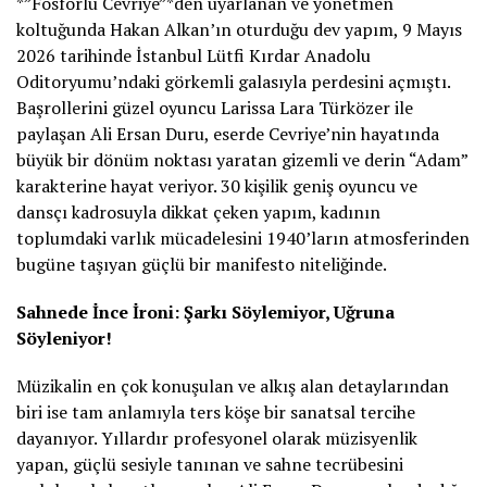
*”Fosforlu Cevriye”*den uyarlanan ve yönetmen
koltuğunda Hakan Alkan’ın oturduğu dev yapım, 9 Mayıs
2026 tarihinde İstanbul Lütfi Kırdar Anadolu
Oditoryumu’ndaki görkemli galasıyla perdesini açmıştı.
Başrollerini güzel oyuncu Larissa Lara Türközer ile
paylaşan Ali Ersan Duru, eserde Cevriye’nin hayatında
büyük bir dönüm noktası yaratan gizemli ve derin “Adam”
karakterine hayat veriyor. 30 kişilik geniş oyuncu ve
dansçı kadrosuyla dikkat çeken yapım, kadının
toplumdaki varlık mücadelesini 1940’ların atmosferinden
bugüne taşıyan güçlü bir manifesto niteliğinde.
Sahnede İnce İroni: Şarkı Söylemiyor, Uğruna
Söyleniyor!
Müzikalin en çok konuşulan ve alkış alan detaylarından
biri ise tam anlamıyla ters köşe bir sanatsal tercihe
dayanıyor. Yıllardır profesyonel olarak müzisyenlik
yapan, güçlü sesiyle tanınan ve sahne tecrübesini