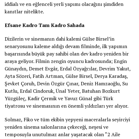
iddialı ve en eğlenceli yerli yapımı olacağını şimdiden
kanıtlar nitelikte.
Efsane Kadro Tam Kadro Sahada
Dizilerin ve sinemanın dahi kalemi Gülse Birsel’in
senaryosunu kaleme aldığı devam filminde, ilk yapımın
başarısında büyük pay sahibi olan dev kadro yeniden bir
araya geliyor. Filmin zengin oyuncu kadrosunda; Engin
Günaydın, Demet Evgâr, Erdal Özyağcılar, Devrim Yakut,
Ayta Sözeri, Fatih Artman, Gülse Birsel, Derya Karadaş,
Şevket Çoruh, Devin Özgür Çınar, Deniz Hamzaoğlu, Su
Kutlu, Erdal Cindoruk, Ünal Yeter, Batuhan Bozkurt
Yüzgüleç, Kadir Çermik ve Yavuz Günal gibi Türk
tiyatrosu ve sinemasının en önemli yıldızları yer alıyor.
Solmaz, Fiko ve tüm ekibin yepyeni maceralarla seyirciyi
yeniden sinema salonlarına çekeceği, neşesi ve
temposuyla unutulmaz anlar yaşatacak olan “2 Aile