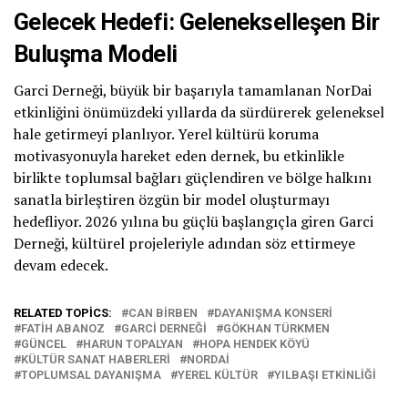
Gelecek Hedefi: Gelenekselleşen Bir
Buluşma Modeli
Garci Derneği, büyük bir başarıyla tamamlanan NorDai
etkinliğini önümüzdeki yıllarda da sürdürerek geleneksel
hale getirmeyi planlıyor. Yerel kültürü koruma
motivasyonuyla hareket eden dernek, bu etkinlikle
birlikte toplumsal bağları güçlendiren ve bölge halkını
sanatla birleştiren özgün bir model oluşturmayı
hedefliyor. 2026 yılına bu güçlü başlangıçla giren Garci
Derneği, kültürel projeleriyle adından söz ettirmeye
devam edecek.
RELATED TOPICS:
CAN BIRBEN
DAYANIŞMA KONSERI
FATIH ABANOZ
GARCI DERNEĞI
GÖKHAN TÜRKMEN
GÜNCEL
HARUN TOPALYAN
HOPA HENDEK KÖYÜ
KÜLTÜR SANAT HABERLERI
NORDAI
TOPLUMSAL DAYANIŞMA
YEREL KÜLTÜR
YILBAŞI ETKINLIĞI