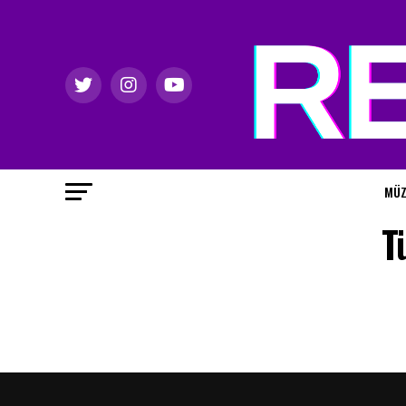
MÜZ
T