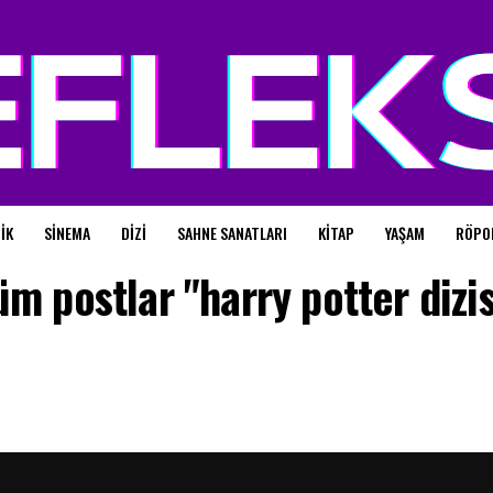
IK
SINEMA
DIZI
SAHNE SANATLARI
KITAP
YAŞAM
RÖPO
üm postlar "harry potter dizis