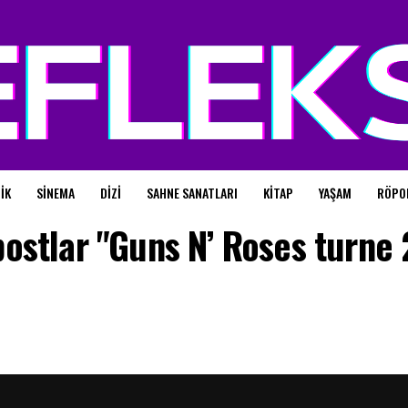
IK
SINEMA
DIZI
SAHNE SANATLARI
KITAP
YAŞAM
RÖPO
ostlar "Guns N’ Roses turne