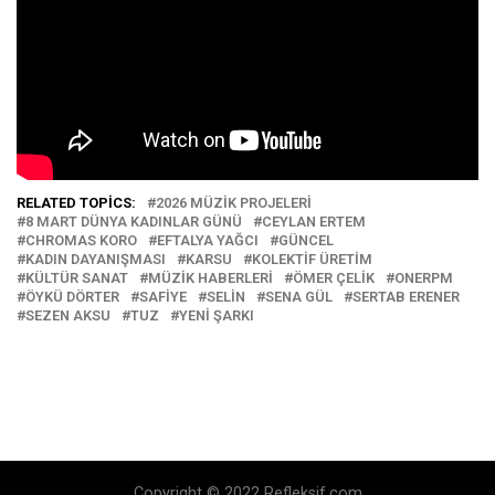
RELATED TOPICS:
2026 MÜZIK PROJELERI
8 MART DÜNYA KADINLAR GÜNÜ
CEYLAN ERTEM
CHROMAS KORO
EFTALYA YAĞCI
GÜNCEL
KADIN DAYANIŞMASI
KARSU
KOLEKTIF ÜRETIM
KÜLTÜR SANAT
MÜZIK HABERLERI
ÖMER ÇELIK
ONERPM
ÖYKÜ DÖRTER
SAFIYE
SELIN
SENA GÜL
SERTAB ERENER
SEZEN AKSU
TUZ
YENI ŞARKI
Copyright © 2022 Refleksif.com