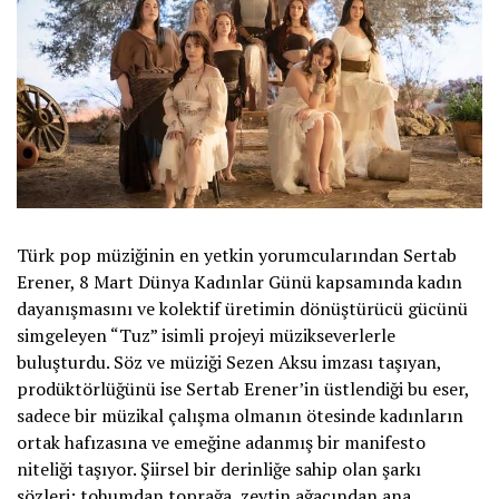
Türk pop müziğinin en yetkin yorumcularından Sertab
Erener, 8 Mart Dünya Kadınlar Günü kapsamında kadın
dayanışmasını ve kolektif üretimin dönüştürücü gücünü
simgeleyen “Tuz” isimli projeyi müzikseverlerle
buluşturdu. Söz ve müziği Sezen Aksu imzası taşıyan,
prodüktörlüğünü ise Sertab Erener’in üstlendiği bu eser,
sadece bir müzikal çalışma olmanın ötesinde kadınların
ortak hafızasına ve emeğine adanmış bir manifesto
niteliği taşıyor. Şiirsel bir derinliğe sahip olan şarkı
sözleri; tohumdan toprağa, zeytin ağacından ana