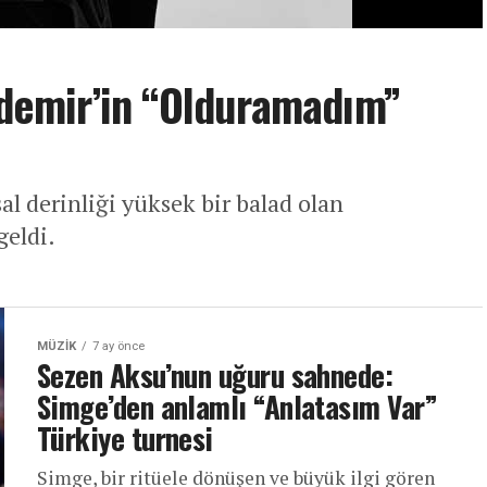
ırdemir’in “Olduramadım”
al derinliği yüksek bir balad olan
geldi.
MÜZIK
7 ay önce
Sezen Aksu’nun uğuru sahnede:
Simge’den anlamlı “Anlatasım Var”
Türkiye turnesi
Simge, bir ritüele dönüşen ve büyük ilgi gören