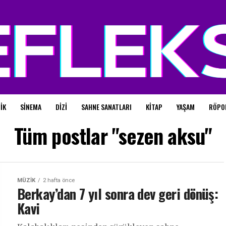
IK
SINEMA
DIZI
SAHNE SANATLARI
KITAP
YAŞAM
RÖPO
Tüm postlar "sezen aksu"
MÜZIK
2 hafta önce
Berkay’dan 7 yıl sonra dev geri dönüş:
Kavi