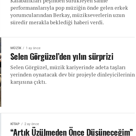
Kalabalıkları peşinden sürükleyen sahne
performanslarıyla pop müziğin önde gelen erkek
yorumcularından Berkay, müzikseverlerin uzun
süredir merakla beklediği haberi verdi.
MÜZIK
1 ay önce
Selen Görgüzel’den yılın sürprizi
Selen Görgüzel, müzik kariyerinde adeta taşları
yerinden oynatacak dev bir projeyle dinleyicilerinin
karşısına çıktı.
KITAP
2 ay önce
“Artık Üzülmeden Önce Düşüneceğim”