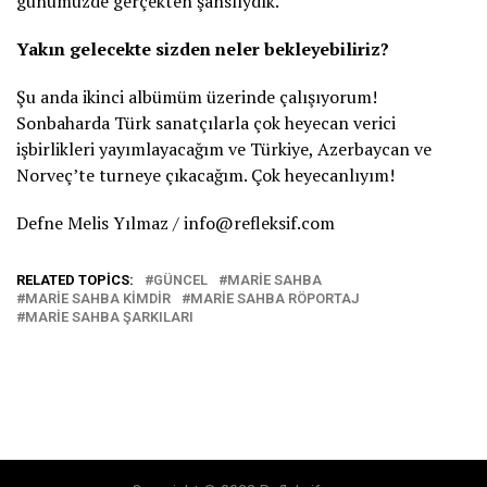
günümüzde gerçekten şanslıydık.
Yakın gelecekte sizden neler bekleyebiliriz?
Şu anda ikinci albümüm üzerinde çalışıyorum!
Sonbaharda Türk sanatçılarla çok heyecan verici
işbirlikleri yayımlayacağım ve Türkiye, Azerbaycan ve
Norveç’te turneye çıkacağım. Çok heyecanlıyım!
Defne Melis Yılmaz / info@refleksif.com
RELATED TOPICS:
GÜNCEL
MARIE SAHBA
MARIE SAHBA KIMDIR
MARIE SAHBA RÖPORTAJ
MARIE SAHBA ŞARKILARI