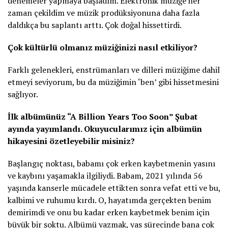
denemeler yapmaya başladım. Elektronik müziğe her
zaman çekildim ve müzik prodüksiyonuna daha fazla
daldıkça bu saplantı arttı. Çok doğal hissettirdi.
Çok kültürlü olmanız müziğinizi nasıl etkiliyor?
Farklı gelenekleri, enstrümanları ve dilleri müziğime dahil
etmeyi seviyorum, bu da müziğimin ‘ben’ gibi hissetmesini
sağlıyor.
İlk albümünüz “A Billion Years Too Soon” Şubat
ayında yayımlandı. Okuyucularımız için albümün
hikayesini özetleyebilir misiniz?
Başlangıç noktası, babamı çok erken kaybetmenin yasını
ve kaybını yaşamakla ilgiliydi. Babam, 2021 yılında 56
yaşında kanserle mücadele ettikten sonra vefat etti ve bu,
kalbimi ve ruhumu kırdı. O, hayatımda gerçekten benim
demirimdi ve onu bu kadar erken kaybetmek benim için
büyük bir şoktu. Albümü yazmak, yas sürecinde bana çok