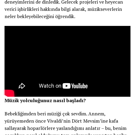
deneyimlerini de dinledik. Gelecek projeleri ve heyecan
verici işbirlikleri hakkında bilgi alarak, müzikseverlerin
neler bekleyebileceğini öğrendik.
Müzik yolculuğunuz nasıl başladı?
Bebekliğimden beri müziği çok sevdim. Annem,
yürüyemeden önce Vivaldi’nin Dört Mevsim’ine kafa
sallayarak hoparlörlere yaslandığımı anlatır – bu, benim