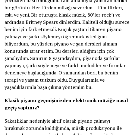
çocukken nasıl olduğumu tam anlamıyla yansıtan harika
bir görüntü. Her türden müziği severdim – tüm türleri,
eski ve yeni. Bir oturuşta klasik müzik, 80’ler rock’ı ve
ardından Britney Spears dinlerdim. Kaliteli olduğu sürece
benim için fark etmezdi. Küçük yaştan itibaren piyano
çalmayı ve şarkı söylemeyi öğrenmek istediğimi
biliyordum, bu yüzden piyano ve şan dersleri almam
konusunda ısrar ettim. Bu dersleri aldığım için çok
şanslıydım. Sanırım 8 yaşındaydım, piyanoda şarkılar
yapmaya, şarkı söylemeye ve farklı melodiler ve formlar
denemeye başladığımda. O zamandan beri, bu benim
terapi ve yaşam tutkum oldu. Duygularımla ve
yaşadıklarımla başa çıkma yöntemim bu.
Klasik piyano geçmişinizden elektronik müziğe nasıl
geçiş yaptınız?
Sakatlıklar nedeniyle aktif olarak piyano çalmayı
bırakmak zorunda kaldığımda, müzik prodüksiyonu ile