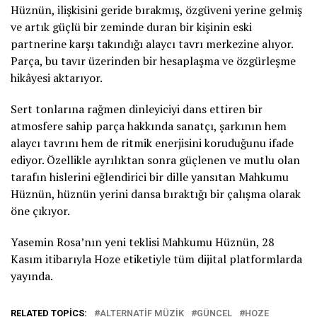
Hüznün, ilişkisini geride bırakmış, özgüveni yerine gelmiş
ve artık güçlü bir zeminde duran bir kişinin eski
partnerine karşı takındığı alaycı tavrı merkezine alıyor.
Parça, bu tavır üzerinden bir hesaplaşma ve özgürleşme
hikâyesi aktarıyor.
Sert tonlarına rağmen dinleyiciyi dans ettiren bir
atmosfere sahip parça hakkında sanatçı, şarkının hem
alaycı tavrını hem de ritmik enerjisini koruduğunu ifade
ediyor. Özellikle ayrılıktan sonra güçlenen ve mutlu olan
tarafın hislerini eğlendirici bir dille yansıtan Mahkumu
Hüznün, hüznün yerini dansa bıraktığı bir çalışma olarak
öne çıkıyor.
Yasemin Rosa’nın yeni teklisi Mahkumu Hüznün, 28
Kasım itibarıyla Hoze etiketiyle tüm dijital platformlarda
yayında.
RELATED TOPICS:
ALTERNATIF MÜZIK
GÜNCEL
HOZE