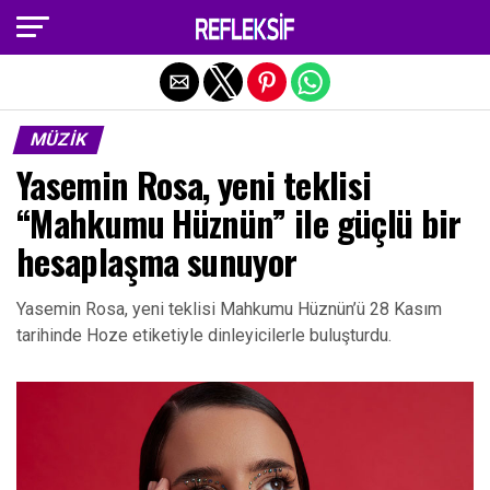
Exit mobile version
MÜZIK
Yasemin Rosa, yeni teklisi
“Mahkumu Hüznün” ile güçlü bir
hesaplaşma sunuyor
Yasemin Rosa, yeni teklisi Mahkumu Hüznün’ü 28 Kasım
tarihinde Hoze etiketiyle dinleyicilerle buluşturdu.