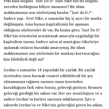
Peki hala sloganı “Just Do It” olan Nike’nin bu sloganı
nereden bulduğunu biliyor musunuz? Bir idam
mahkumunun son sözleriymiş bunlar. “Just do it.!” -
Sadece yap.- Evet Nike, o zamanlar hiç iç açıcı bir marka
değilmişsin. Ama bunun kapitalizmin bir aşaması
olduğunu söyleyenler de var. Bu kısma göre, ‘Just Do It’
Nike’nin ürünlerini arzulatmak amacıyla uyguladığı bir
kapitalizm oyunu. Sadece satın al mantığını tüketiciye
aşılamak onların buradaki amacıymış. Bir idam
mahkumunun son sözlerinin bir markayı kurtaracağını
kim bilebilirdi değil mi?
Jordan o zamanlar 18 yaşındaki bir çaylak. Bir çaylak
üzerinden oyun kurmak cesaret edilebilecek bir şey
olmamasına rağmen oyunun onun üzerinden
kurulduğunu fark eden Sonny, geleceği görüyor. Resmen
geleceği gördüğü bir sahne var. Her yer sessizleşiyor ve o
sadece Jordan’ın kariyer sayısına odaklanıyor. İşte o
sahnede Jordan’ın ve Nike’nin geleceğini gören bu adam,