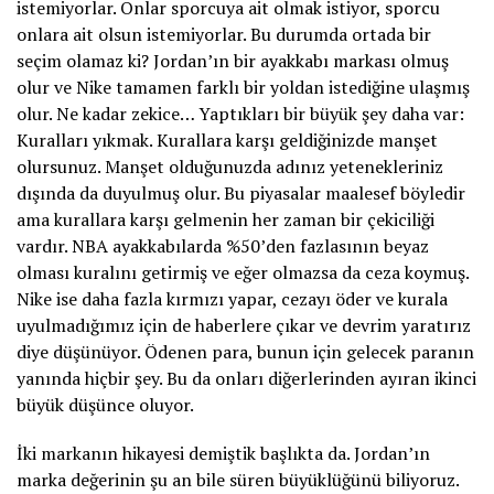
istemiyorlar. Onlar sporcuya ait olmak istiyor, sporcu
onlara ait olsun istemiyorlar. Bu durumda ortada bir
seçim olamaz ki? Jordan’ın bir ayakkabı markası olmuş
olur ve Nike tamamen farklı bir yoldan istediğine ulaşmış
olur. Ne kadar zekice… Yaptıkları bir büyük şey daha var:
Kuralları yıkmak. Kurallara karşı geldiğinizde manşet
olursunuz. Manşet olduğunuzda adınız yetenekleriniz
dışında da duyulmuş olur. Bu piyasalar maalesef böyledir
ama kurallara karşı gelmenin her zaman bir çekiciliği
vardır. NBA ayakkabılarda %50’den fazlasının beyaz
olması kuralını getirmiş ve eğer olmazsa da ceza koymuş.
Nike ise daha fazla kırmızı yapar, cezayı öder ve kurala
uyulmadığımız için de haberlere çıkar ve devrim yaratırız
diye düşünüyor. Ödenen para, bunun için gelecek paranın
yanında hiçbir şey. Bu da onları diğerlerinden ayıran ikinci
büyük düşünce oluyor.
İki markanın hikayesi demiştik başlıkta da. Jordan’ın
marka değerinin şu an bile süren büyüklüğünü biliyoruz.