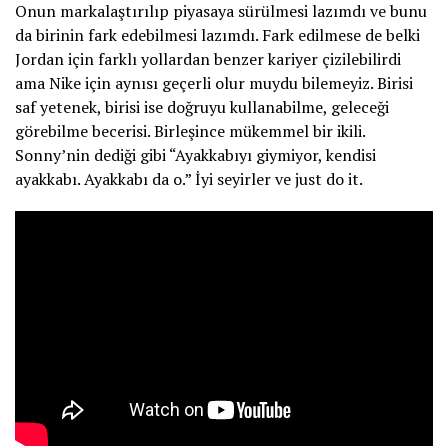
Onun markalaştırılıp piyasaya sürülmesi lazımdı ve bunu
da birinin fark edebilmesi lazımdı. Fark edilmese de belki
Jordan için farklı yollardan benzer kariyer çizilebilirdi
ama Nike için aynısı geçerli olur muydu bilemeyiz. Birisi
saf yetenek, birisi ise doğruyu kullanabilme, geleceği
görebilme becerisi. Birleşince mükemmel bir ikili.
Sonny’nin dediği gibi “Ayakkabıyı giymiyor, kendisi
ayakkabı. Ayakkabı da o.” İyi seyirler ve just do it.