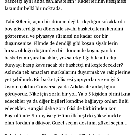
basketçi aynı anda şahlanabilsin? Kaderlerinin kesişmesi
lazımdır belki bir noktada.
Tabi 80ler iç açıcı bir dönem değil. Irkçılığın sokaklarda
boy gösterdiği bu dönemde siyahi basketçilerin kendini
göstermesi ve piyasaya sürmesi ne kadar zor bir
düşünsenize. Filmde de dendiği gibi koşan siyahilerin
hırsız olduğu düşünülen bir dönemde koşmayan bir
basketçi mi yaratacaklar, yoksa ırkçılığı bile alt edip
dünyayı kasıp kavuracak bir basketçi mi keşfedecekler?
Aslında tek amaçları markalarını duyurmak ve rakiplerine
yetişebilmek. Bir basketçi listesi yapıyorlar ve en iyi 5
kişinin çoktan Converse ya da Adidas ile anlaştığını
görüyoruz. Nike için zorlu bir yol. Ya o 5 kişiden birini ikna
edecekler ya da diğer kişileri kendine bağlayıp onları ünlü
edecekler. Hangisi daha zor? İkisi de birbirinden zor.
Başrolümüz Sonny ise gözünü ilk beşteki yükselmekte
olan Jordan’a dikiyor. Güzel seçim dostum, güzel seçim…