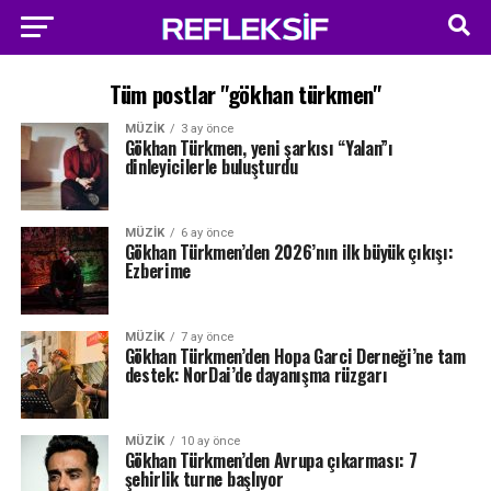
Tüm postlar "gökhan türkmen"
MÜZIK
3 ay önce
Gökhan Türkmen, yeni şarkısı “Yalan”ı
dinleyicilerle buluşturdu
MÜZIK
6 ay önce
Gökhan Türkmen’den 2026’nın ilk büyük çıkışı:
Ezberime
MÜZIK
7 ay önce
Gökhan Türkmen’den Hopa Garci Derneği’ne tam
destek: NorDai’de dayanışma rüzgarı
MÜZIK
10 ay önce
Gökhan Türkmen’den Avrupa çıkarması: 7
şehirlik turne başlıyor