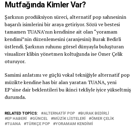
Mutfağında Kimler Var?
Şarkının prodüksiyon süreci, alternatif pop sahnesinin
başarılı isimlerini bir araya getiriyor. Sözü ve bestesi
tamamen TUANA’nın kendisine ait olan “yoramam
kendimi”nin düzenlemesini (aranjesini) Burak Bedirli
üstlendi. Şarkının ruhunu görsel dünyayla buluşturan
visualizer klibin yönetmen koltuğunda ise Ömer Çelik
oturuyor.
Samimi anlatımı ve güçlü vokal tekniğiyle alternatif pop
müzikte kendine has bir alan yaratan TUANA, yeni
EP’sine dair beklentileri bu ikinci tekliyle iyice yükseltmiş
durumda.
RELATED TOPICS:
ALTERNATIF POP
BURAK BEDIRLI
EP HABERI
GÜNCEL
MÜZIK LISTELERI
ÖMER ÇELIK
TUANA
TÜRKÇE POP
YORAMAM KENDIMI