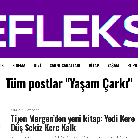
IK
SINEMA
DIZI
SAHNE SANATLARI
KITAP
YAŞAM
RÖPO
Tüm postlar "Yaşam Çarkı"
KITAP
7 ay önce
Tijen Mergen’den yeni kitap: Yedi Kere
Düş Sekiz Kere Kalk