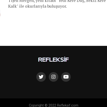
Tijen Mergen, yeni kitabı "Yedi Kere Düş, Sekiz Kere
Kalk" ile okurlarıyla buluşuyor.
Copyright © 2022 Refleksif.com