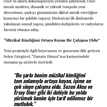
Üner’in sihirli dokunuşlarıyla yeniden şekillendi. Üner
imzalı modern, dinamik ve yüksek tempolu yeni
düzenleme, şarkıyı günümüzün dijital müzik estetiğine
kusursuz bir şekilde taşıyor. Dinleyiciyi ilk dinlemede
yakalayan sound yapısı, şimdiden kulüplerin ve radyoların
favorisi olmaya aday.
“Müzikal Kimliğimi Ortaya Koyan Bir Çalışma Oldu”
Yeni projesiyle ilgili heyecanını ve gururunu dile getiren
Selen Görgüzel, “Dansöz Dünya”nın kariyerindeki
önemini şu sözlerle özetledi:
“Bu şarkı benim müzikal kimliğimi
tam anlamıyla ortaya koyan, içime en
çok sinen çalışma oldu. Sezen Aksu ve
Ersay Üner gibi iki dahiyle bu yolda
yürümek benim için tarif edilemez bir
mutluluk.”