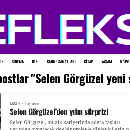
IK
SINEMA
DIZI
SAHNE SANATLARI
KITAP
YAŞAM
RÖPO
ostlar "Selen Görgüzel yeni 
MÜZIK
1 ay önce
Selen Görgüzel’den yılın sürprizi
Selen Görgüzel, müzik kariyerinde adeta taşları
yerinden oynatacak dev bir projeyle dinleyicilerinin