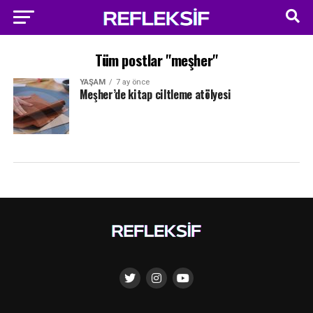
Tüm postlar "meşher"
YAŞAM
7 ay önce
Meşher’de kitap ciltleme atölyesi