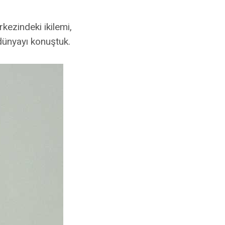
kezindeki ikilemi,
dünyayı konuştuk.