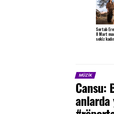
Sertab Ere
8 Mart man
sekiz kadı
MÜZIK
Cansu: 
anlarda
#röporta