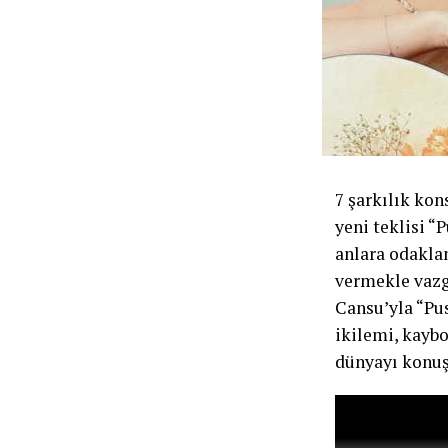
7 şarkılık kon
yeni teklisi “
anlara odaklan
vermekle vazge
Cansu’yla “Pus
ikilemi, kayb
dünyayı konuş