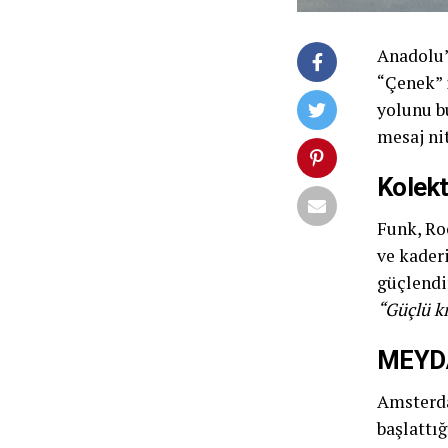
Anadolu’
“Çenek” 
yolunu bu
mesaj nit
Kolekt
Funk, Ro
ve kaderi
güçlendi
“Güçlü kı
MEYDA
Amsterda
başlattı