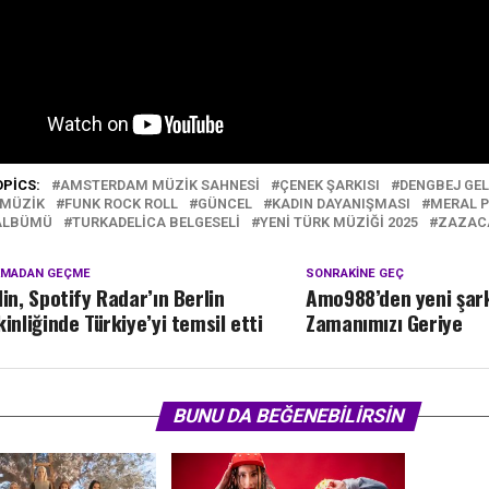
OPICS:
AMSTERDAM MÜZIK SAHNESI
ÇENEK ŞARKISI
DENGBEJ GEL
 MÜZIK
FUNK ROCK ROLL
GÜNCEL
KADIN DAYANIŞMASI
MERAL 
ALBÜMÜ
TURKADELICA BELGESELI
YENI TÜRK MÜZIĞI 2025
ZAZACA
KMADAN GEÇME
SONRAKINE GEÇ
lin, Spotify Radar’ın Berlin
Amo988’den yeni şark
kinliğinde Türkiye’yi temsil etti
Zamanımızı Geriye
BUNU DA BEĞENEBILIRSIN