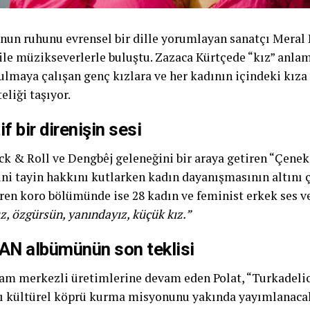
nun ruhunu evrensel bir dille yorumlayan sanatçı Meral P
ile müzikseverlerle buluştu. Zazaca Kürtçede “kız” anlam
lmaya çalışan genç kızlara ve her kadının içindeki kıza y
eliği taşıyor.
if bir direnişin sesi
ck & Roll ve Dengbêj geleneğini bir araya getiren “Çenek”
ni tayin hakkını kutlarken kadın dayanışmasının altını ç
ren koro bölümünde ise 28 kadın ve feminist erkek ses ve
z, özgürsün, yanındayız, küçük kız.”
N albümünün son teklisi
m merkezli üretimlerine devam eden Polat, “Turkadelica
ğı kültürel köprü kurma misyonunu yakında yayımlana