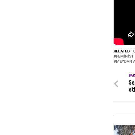
RELATED T
FEMINIST
MEYDAN 
BA
Se
et