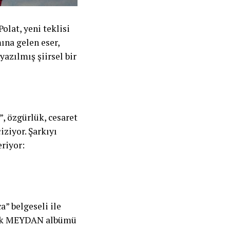
olat, yeni teklisi
ına gelen eser,
azılmış şiirsel bir
, özgürlük, cesaret
iziyor. Şarkıyı
riyor:
” belgeseli ile
cak MEYDAN albümü