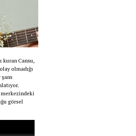
nı kuran Cansu,
kolay olmadığı
r şans
latıyor.
ın merkezindeki
uğu görsel