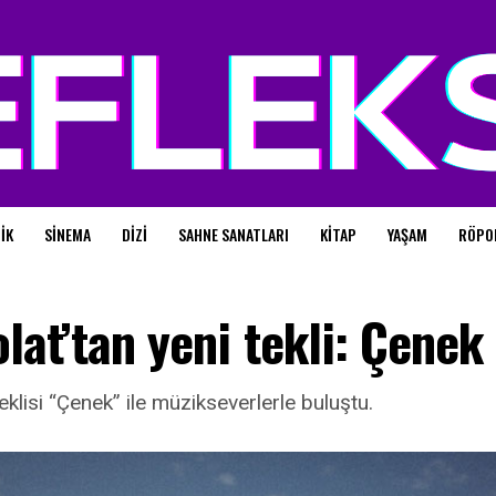
IK
SINEMA
DIZI
SAHNE SANATLARI
KITAP
YAŞAM
RÖPO
lat’tan yeni tekli: Çenek
eklisi “Çenek” ile müzikseverlerle buluştu.