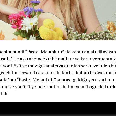
sept albümü “Pastel Melankoli” ile kendi anlatı dünyası
Pusula” ile aşkın içindeki ihtimallere ve karar vermenin 
ıyor. Sözü ve müziği sanatçıya ait olan şarkı, yeniden bi
çebilme cesareti arasında kalan bir kalbin hikâyesini an
ula”nın “Pastel Melankoli” sonrası geldiği yeri, şarkın
olma ve yönünü yeniden bulma hâlini ve müziğinde kurd
tuk.