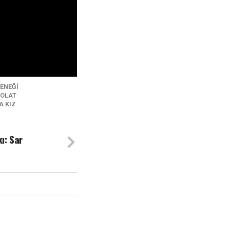
ENEĞI
POLAT
 KIZ
ı: Sar