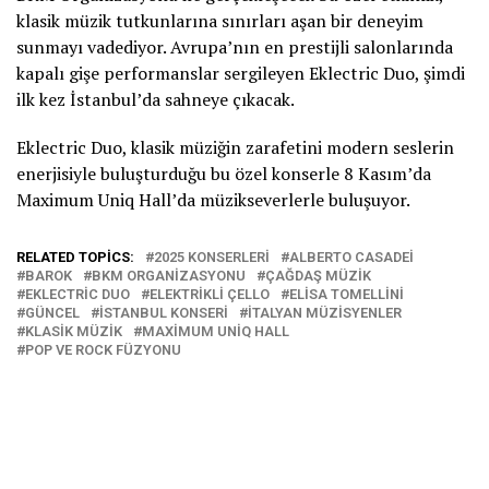
klasik müzik tutkunlarına sınırları aşan bir deneyim
sunmayı vadediyor. Avrupa’nın en prestijli salonlarında
kapalı gişe performanslar sergileyen Eklectric Duo, şimdi
ilk kez İstanbul’da sahneye çıkacak.
Eklectric Duo, klasik müziğin zarafetini modern seslerin
enerjisiyle buluşturduğu bu özel konserle 8 Kasım’da
Maximum Uniq Hall’da müzikseverlerle buluşuyor.
RELATED TOPICS:
2025 KONSERLERI
ALBERTO CASADEI
BAROK
BKM ORGANIZASYONU
ÇAĞDAŞ MÜZIK
EKLECTRIC DUO
ELEKTRIKLI ÇELLO
ELISA TOMELLINI
GÜNCEL
İSTANBUL KONSERI
İTALYAN MÜZISYENLER
KLASIK MÜZIK
MAXIMUM UNIQ HALL
POP VE ROCK FÜZYONU