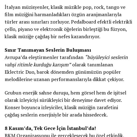
İtalyan müzisyenler, klasik müzikle pop, rock, tango ve
film müziğini harmanladıkları özgün aranjmanlarıyla
türler arası sınırları zorluyor. Pedalboard efektli elektrikli
çello, piyano ve elektronik öğelerin birleştiği bu füzyon,
klasik müziğe çağdaş bir nefes kazandırıyor.
Sınır Tanımayan Seslerin Buluşması
Avrupa’da eleştirmenler tarafından
“büyüleyici seslerin
vahşi ritimle kurduğu karışım”
olarak tanımlanan
Eklectric Duo, barok dönemden günümüzün popüler
melodilerine uzanan performanslarıyla dikkat çekiyor.
Grubun enerjik sahne duruşu, hem görsel hem de işitsel
olarak izleyiciyi sürükleyici bir deneyime davet ediyor.
Konser boyunca izleyiciler, klasik müziğin zarafetini
çağdaş seslerin enerjisiyle bir arada hissedecek.
8 Kasım’da, Tek Gece İçin İstanbul’da!
BKM Organizasyonu ile gerçekleşecek bu özel etkinlik,