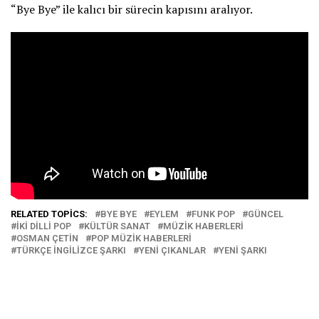
“Bye Bye” ile kalıcı bir sürecin kapısını aralıyor.
RELATED TOPICS:
BYE BYE
EYLEM
FUNK POP
GÜNCEL
İKI DILLI POP
KÜLTÜR SANAT
MÜZIK HABERLERI
OSMAN ÇETIN
POP MÜZIK HABERLERI
TÜRKÇE İNGILIZCE ŞARKI
YENI ÇIKANLAR
YENI ŞARKI