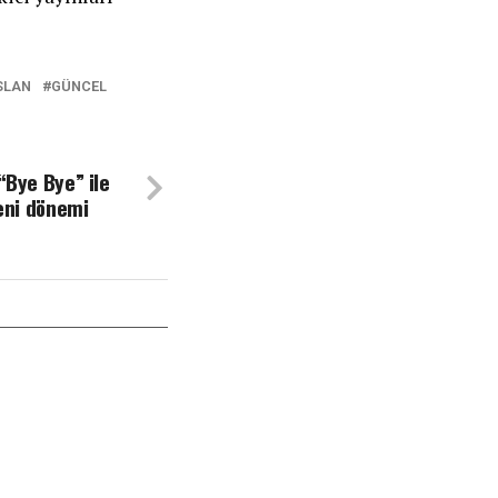
SLAN
GÜNCEL
“Bye Bye” ile
yeni dönemi