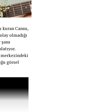
nı kuran Cansu,
kolay olmadığı
r şans
latıyor.
ın merkezindeki
uğu görsel