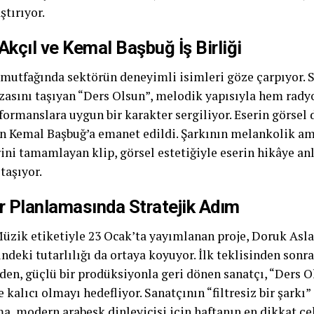
ştırıyor.
Akçıl ve Kemal Başbuğ İş Birliği
 mutfağında sektörün deneyimli isimleri göze çarpıyor. 
zasını taşıyan “Ders Olsun”, melodik yapısıyla hem rad
formanslara uygun bir karakter sergiliyor. Eserin görsel 
 Kemal Başbuğ’a emanet edildi. Şarkının melankolik a
ini tamamlayan klip, görsel estetiğiyle eserin hikâye anl
taşıyor.
r Planlamasında Stratejik Adım
üzik etiketiyle 23 Ocak’ta yayımlanan proje, Doruk Asla
deki tutarlılığı da ortaya koyuyor. İlk teklisinden sonra
en, güçlü bir prodüksiyonla geri dönen sanatçı, “Ders Ols
e kalıcı olmayı hedefliyor. Sanatçının “filtresiz bir şarkı
a, modern arabesk dinleyicisi için haftanın en dikkat çek