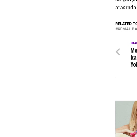
arasında 
RELATED T
KEMAL B
BA
Me
ka
Yo