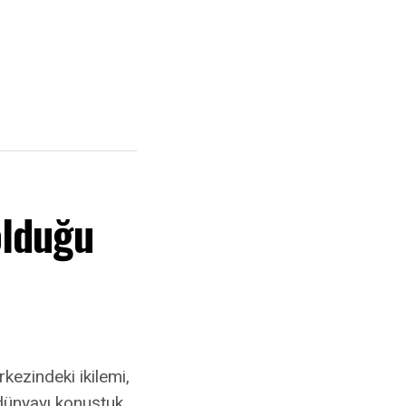
olduğu
kezindeki ikilemi,
dünyayı konuştuk.