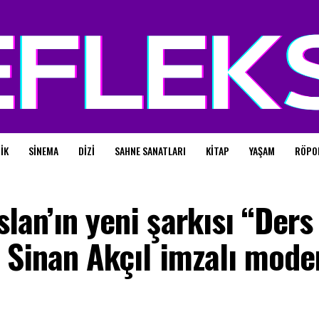
IK
SINEMA
DIZI
SAHNE SANATLARI
KITAP
YAŞAM
RÖPO
lan’ın yeni şarkısı “Ders
 Sinan Akçıl imzalı mode