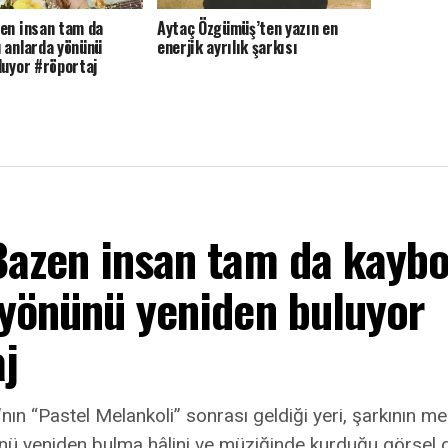
en insan tam da
Aytaç Özgümüş’ten yazın en
 anlarda yönünü
enerjik ayrılık şarkısı
luyor #röportaj
Bazen insan tam da kayb
 yönünü yeniden buluyor
j
nın “Pastel Melankoli” sonrası geldiği yeri, şarkının mer
ü yeniden bulma hâlini ve müziğinde kurduğu görsel 