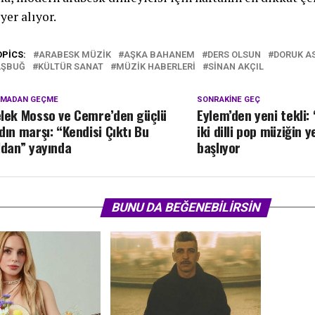
yer alıyor.
OPICS:
ARABESK MÜZIK
AŞKA BAHANEM
DERS OLSUN
DORUK A
AŞBUĞ
KÜLTÜR SANAT
MÜZIK HABERLERI
SINAN AKÇIL
KMADAN GEÇME
SONRAKINE GEÇ
lek Mosso ve Cemre’den güçlü
Eylem’den yeni tekli: 
dın marşı: “Kendisi Çıktı Bu
iki dilli pop müziğin 
ldan” yayında
başlıyor
BUNU DA BEĞENEBILIRSIN