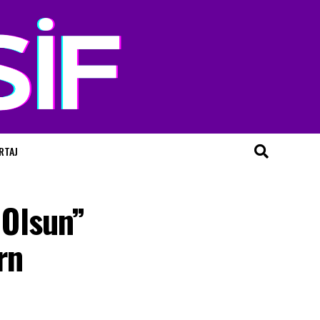
RTAJ
 Olsun”
rn