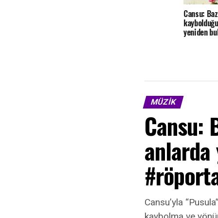
Cansu: Baz
kaybolduğu
yeniden bu
MÜZIK
Cansu: 
anlarda
#röporta
Cansu’yla “Pusula”
kaybolma ve yönün