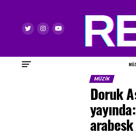
MÜZ
MÜZIK
Doruk As
yayında:
arabesk