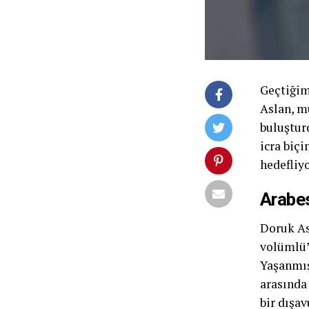
Geçtiğim
Aslan, m
buluşturd
icra biç
hedefliyo
Arabe
Doruk As
volümlü”
Yaşanmışl
arasında 
bir dışa