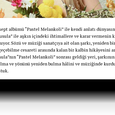
sept albümü “Pastel Melankoli” ile kendi anlatı dünyası
Pusula” ile aşkın içindeki ihtimallere ve karar vermenin 
ıyor. Sözü ve müziği sanatçıya ait olan şarkı, yeniden bi
çebilme cesareti arasında kalan bir kalbin hikâyesini an
ula”nın “Pastel Melankoli” sonrası geldiği yeri, şarkın
olma ve yönünü yeniden bulma hâlini ve müziğinde kurd
tuk.