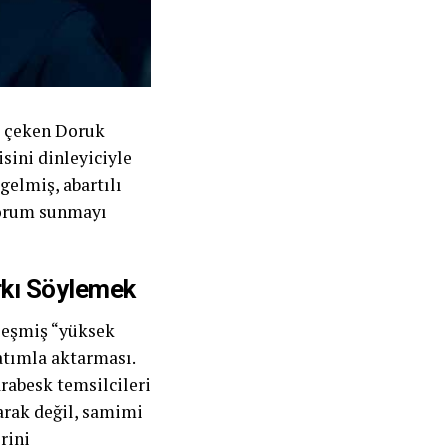
e çeken Doruk
sini dinleyiciyle
gelmiş, abartılı
yorum sunmayı
rkı Söylemek
kleşmiş “yüksek
atımla aktarması.
arabesk temsilcileri
larak değil, samimi
rini