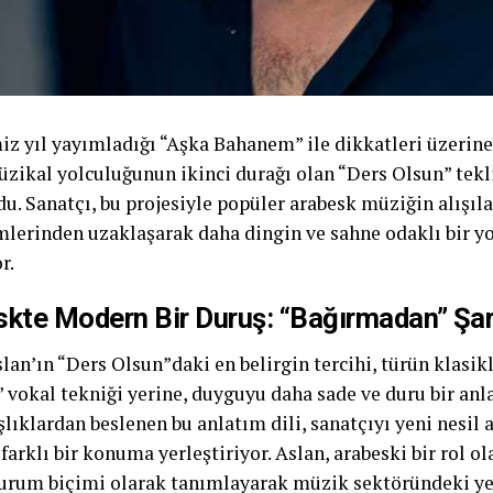
iz yıl yayımladığı “Aşka Bahanem” ile dikkatleri üzerin
üzikal yolculuğunun ikinci durağı olan “Ders Olsun” tekli
u. Sanatçı, bu projesiyle popüler arabesk müziğin alışıla
imlerinden uzaklaşarak daha dingin ve sahne odaklı bir 
r.
skte Modern Bir Duruş: “Bağırmadan” Şa
lan’ın “Ders Olsun”daki en belirgin tercihi, türün klasi
 vokal tekniği yerine, duyguyu daha sade ve duru bir anl
ıklardan beslenen bu anlatım dili, sanatçıyı yeni nesil 
farklı bir konuma yerleştiriyor. Aslan, arabeski bir rol o
vurum biçimi olarak tanımlayarak müzik sektöründeki ye