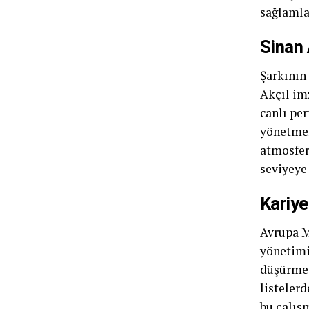
sağlamla
Sinan 
Şarkının
Akçıl im
canlı per
yönetmen
atmosfer
seviyeye 
Kariye
Avrupa M
yönetimin
düşürmed
listelerd
bu çalışm