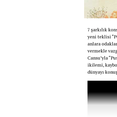
7 şarkılık kon
yeni teklisi “
anlara odaklan
vermekle vazge
Cansu’yla “Pus
ikilemi, kayb
dünyayı konuş