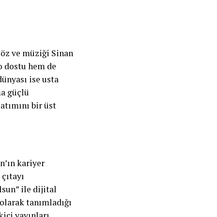
Söz ve müziği Sinan
yo dostu hem de
dünyası ise usta
ma güçlü
atımını bir üst
n’ın kariyer
 çıtayı
un” ile dijital
” olarak tanımladığı
ici yayınları