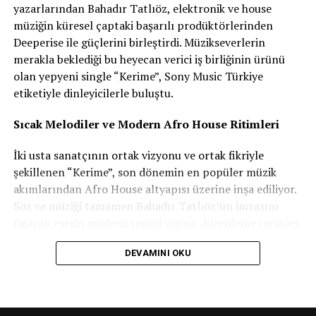
yazarlarından Bahadır Tatlıöz, elektronik ve house
Bu şarkıyı yazarken siz o duygunun daha çok hangi
müziğin küresel çaptaki başarılı prodüktörlerinden
tarafındaydınız?
Deeperise ile güçlerini birleştirdi. Müzikseverlerin
merakla beklediği bu heyecan verici iş birliğinin ürünü
Sanırım tam ortasındaydım. İnsanın her şeyden önce
olan yepyeni single “Kerime”, Sony Music Türkiye
kendiyle mutlu olabilmesi gerektiğine inanıyorum. O
etiketiyle dinleyicilerle buluştu.
zaman yeniden denemeyi de, vazgeçebilmeyi de daha
korkusuzca sorgulayabiliyorsun. Tabii burada sağlıksız
Sıcak Melodiler ve Modern Afro House Ritimleri
bir ilişkiden bahsetmiyorum. Aksine, iki tarafın da
birbirini sevdiği ama hayatın getirdiği başka zorluklar
İki usta sanatçının ortak vizyonu ve ortak fikriyle
nedeniyle karar vermenin kolay olmadığı bir durumdan
şekillenen “Kerime”, son dönemin en popüler müzik
bahsediyorum. “Pusula” da tam olarak bu ikilemi
akımlarından Afro House altyapısı üzerine inşa ediliyor.
anlatıyor.
Söz ve müziği tamamen Bahadır Tatlıöz’ün imzasını
taşıyan eserin modern sound yapısı, düzenleme (aranje),
mix ve mastering koltuğunda ise Deeperise’ın
DEVAMINI OKU
profesyonel dokunuşları yer alıyor. Akıcı ritmi ve
kulaklarda hemen yer eden sıcak melodileriyle şarkı, yaz
mevsiminin yüksek enerjisini doğrudan dinleyiciye
aşılıyor.