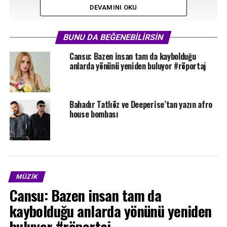
DEVAMINI OKU
BUNU DA BEĞENEBILIRSIN
Cansu: Bazen insan tam da kaybolduğu
anlarda yönünü yeniden buluyor #röportaj
Büyük Projenin İlk Müjdesi
Bahadır Tatlıöz ve Deeperise’tan yazın afro
house bombası
Türkiye’nin dört bir yanında kapalı gişe verdiği
konserlerle geniş bir dinleyici kitlesine ulaşan ve dijital
dünyadaki güçlü duruşuyla dikkat çeken Melis Fis’in eşlik
ettiği “Aşk Perisi”, Demet Sağıroğlu’nun diskografisini
modern sound’larla taçlandıracağı saygı duruşu
MÜZIK
niteliğindeki projesinin de lokomotif şarkısı olma
Cansu: Bazen insan tam da
özelliğini taşıyor.
kaybolduğu anlarda yönünü yeniden
Tarık İster Düzenledi, Kapağı Melis Fis Tasarladı
buluyor #röportaj