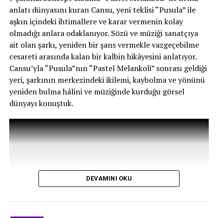
anlatı dünyasını kuran Cansu, yeni teklisi “Pusula” ile
adeta bir görsel şölen sunuyor.
aşkın içindeki ihtimallere ve karar vermenin kolay
Türk popunun iki farklı dönemini büyüleyici bir sinerjiyle
olmadığı anlara odaklanıyor. Sözü ve müziği sanatçıya
aynı potada eriten “Aşk Perisi”, Sony Music Türkiye
ait olan şarkı, yeniden bir şans vermekle vazgeçebilme
etiketiyle tüm dijital müzik platformlarında ve
cesareti arasında kalan bir kalbin hikâyesini anlatıyor.
rengarenk video klibiyle YouTube’da yayında!
Cansu’yla “Pusula”nın “Pastel Melankoli” sonrası geldiği
yeri, şarkının merkezindeki ikilemi, kaybolma ve yönünü
yeniden bulma hâlini ve müziğinde kurduğu görsel
RELATED TOPICS:
90LAR TÜRKÇE POP
AŞK PERISI YENI VERSIYON
DEMET SAĞIROĞLU
dünyayı konuştuk.
DEMET SAĞIROĞLU MELIS FIS
GÖKHAN ÖZDEMIR
GÜNCEL
MELIS FIS
SONY MUSIC TÜRKIYE
TARIK İSTER
YENI ÇIKAN ŞARKILAR
SONRAKINE GEÇ
Selen Görgüzel’den yılın sürprizi
BAKMADAN GEÇME
Suzet: Bu şarkı benden çıktı ve kendi hayatına başladı
DEVAMINI OKU
#röportaj