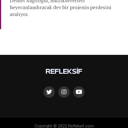
Demet Sağıroğlu, müzikseverleri
heyecanlandıracak dev bir projenin perdesini
aralıyor.
Copyright © 2022 Refleksif.com