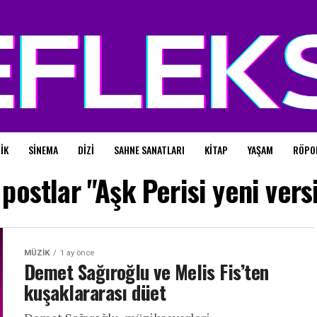
IK
SINEMA
DIZI
SAHNE SANATLARI
KITAP
YAŞAM
RÖPO
postlar "Aşk Perisi yeni vers
MÜZIK
1 ay önce
Demet Sağıroğlu ve Melis Fis’ten
kuşaklararası düet