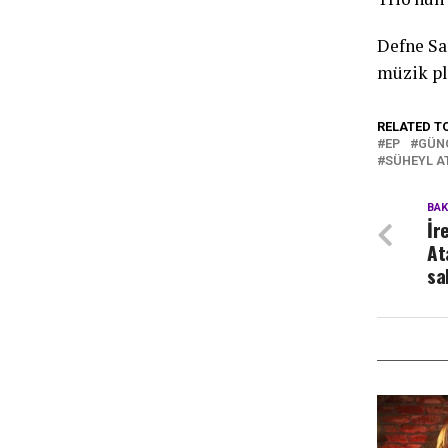
Defne Sa
müzik pl
RELATED T
EP
GÜN
SÜHEYL A
BA
İr
At
sa