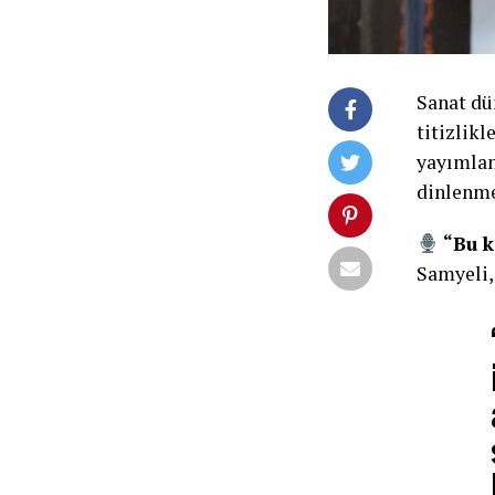
Sanat dü
titizlikl
yayımlan
dinlenme
“Bu k
Samyeli, 