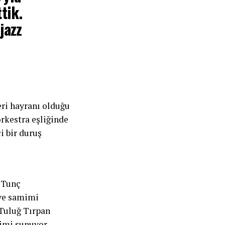
tik.
jazz
ri hayranı olduğu
orkestra eşliğinde
i bir duruş
 Tunç
ve samimi
 Tuluğ Tırpan
yimi sunuyor.