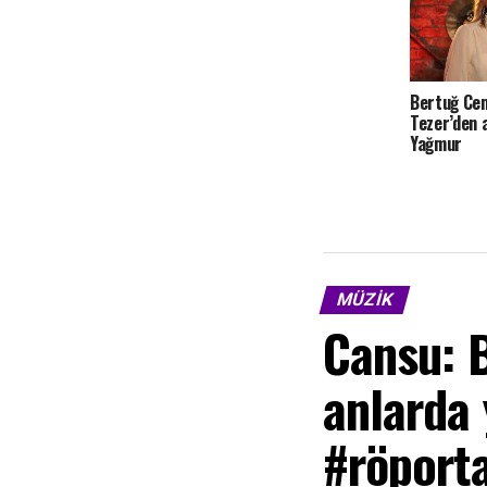
Bertuğ Cem
Tezer’den 
Yağmur
MÜZIK
Cansu: 
anlarda
#röporta