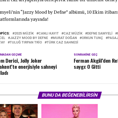
myeli’nin “Jazzy Mood by Defne” albümü, 10 Ekim itibarıy
atformlarında yayında!
OPICS:
2025 MÜZIK
CANLI KAYIT
CAZ MÜZIK
DEFNE SAMYELI
CEL
JAZZY MOOD BY DEFNE
MURAT DOĞAN
ORKUN TUNÇ
PASAJ
TAY
TULUĞ TIRPAN TRIO
TÜRK CAZ SAHNESI
KMADAN GEÇME
SONRAKINE GEÇ
em Derici, Jolly Joker
Ferman Akgül’den Ref
akent’te enerjisiyle sahneyi
saygı: O Gitti
lladı
BUNU DA BEĞENEBILIRSIN