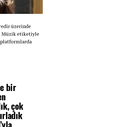
redir üzerinde
j Müzik etiketiyle
 platformlarda
e bir
en
ık, çok
ırladık
’yla