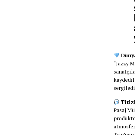
Dünya
“Jazzy M
sanatçıla
kaydedil
sergiledi
Titiz
Pasaj Mü
prodüktö
atmosfer
Trio’nun 