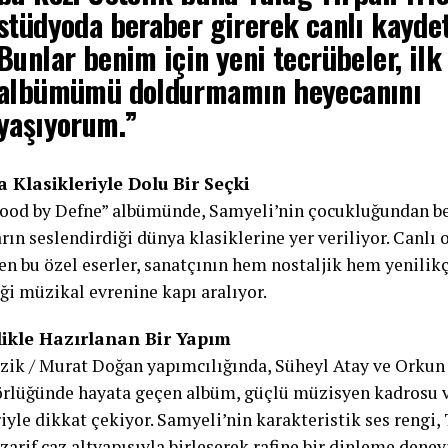
stüdyoda beraber girerek canlı kaydet
Bunlar benim için yeni tecrübeler, ilk 
albümümü doldurmamın heyecanını
yaşıyorum.”
 Klasikleriyle Dolu Bir Seçki
ood by Defne” albümünde, Samyeli’nin çocukluğundan be
rın seslendirdiği dünya klasiklerine yer veriliyor. Canlı 
en bu özel eserler, sanatçının hem nostaljik hem yenilikç
ği müzikal evrenine kapı aralıyor.
likle Hazırlanan Bir Yapım
zik / Murat Doğan yapımcılığında, Süheyl Atay ve Orkun
rlüğünde hayata geçen albüm, güçlü müzisyen kadrosu 
iyle dikkat çekiyor. Samyeli’nin karakteristik ses rengi,
zarif caz altyapısıyla birleşerek rafine bir dinleme dene