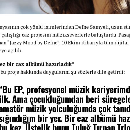
nyasının çok yönlü isimlerinden Defne Samyeli, uzun sü
e çalıştığı caz projesini müzikseverlerle buluşturdu. Pasa
an “Jazzy Mood by Defne”, 10 Ekim itibarıyla tüm dijital
ye açıldı.
ez bir caz albümü hazırladık”
bu proje hakkında duygularını şu sözlerle dile getirdi:
“Bu EP, profesyonel müzik kariyerimd
ilk. Ama çocukluğumdan beri süregel
amatör müzik yolculuğumda çok tanıd
sığındığım bir yer. Bir caz albümü haz
bu kez. Üstelik bunu
Tuluğ Tırpan Trio