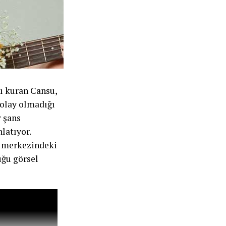
nı kuran Cansu,
kolay olmadığı
r şans
latıyor.
ın merkezindeki
uğu görsel