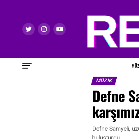
MÜZ
MÜZIK
Defne S
karşımı
Defne Samyeli, uzun
buluşturdu.