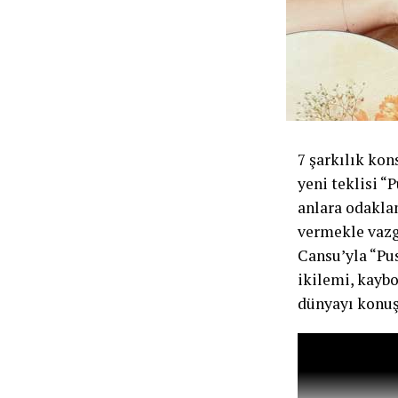
7 şarkılık kon
yeni teklisi “
anlara odaklan
vermekle vazge
Cansu’yla “Pus
ikilemi, kayb
dünyayı konuş