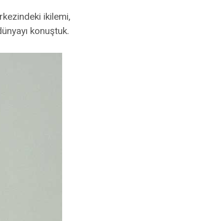
kezindeki ikilemi,
dünyayı konuştuk.