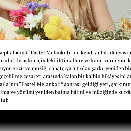
sept albümü “Pastel Melankoli” ile kendi anlatı dünyası
Pusula” ile aşkın içindeki ihtimallere ve karar vermenin 
ıyor. Sözü ve müziği sanatçıya ait olan şarkı, yeniden bi
çebilme cesareti arasında kalan bir kalbin hikâyesini an
ula”nın “Pastel Melankoli” sonrası geldiği yeri, şarkın
olma ve yönünü yeniden bulma hâlini ve müziğinde kurd
tuk.