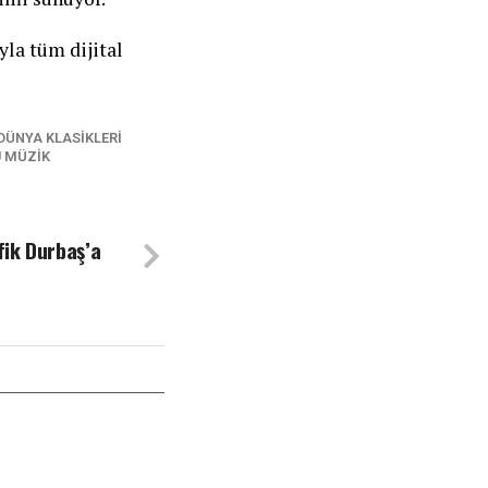
la tüm dijital
DÜNYA KLASIKLERI
 MÜZIK
ik Durbaş’a