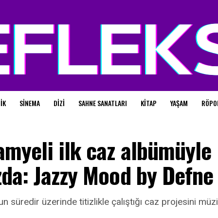
IK
SINEMA
DIZI
SAHNE SANATLARI
KITAP
YAŞAM
RÖPO
amyeli ilk caz albümüyle
zda: Jazzy Mood by Defne
 süredir üzerinde titizlikle çalıştığı caz projesini müz