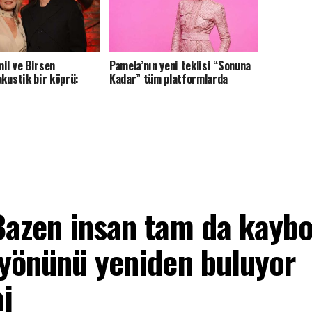
il ve Birsen
Pamela’nın yeni teklisi “Sonuna
akustik bir köprü:
Kadar” tüm platformlarda
Bazen insan tam da kayb
 yönünü yeniden buluyor
j