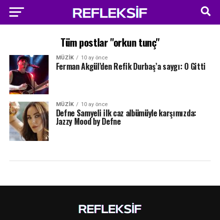
Tüm postlar "orkun tunç"
MÜZIK
10 ay önce
Ferman Akgül’den Refik Durbaş’a saygı: O Gitti
MÜZIK
10 ay önce
Defne Samyeli ilk caz albümüyle karşımızda:
Jazzy Mood by Defne