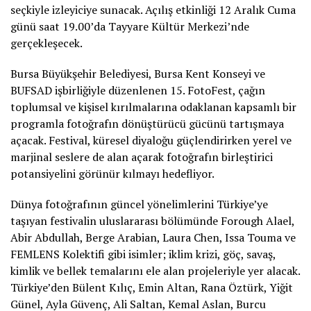
seçkiyle izleyiciye sunacak. Açılış etkinliği 12 Aralık Cuma
günü saat 19.00’da Tayyare Kültür Merkezi’nde
gerçekleşecek.
Bursa Büyükşehir Belediyesi, Bursa Kent Konseyi ve
BUFSAD işbirliğiyle düzenlenen 15. FotoFest, çağın
toplumsal ve kişisel kırılmalarına odaklanan kapsamlı bir
programla fotoğrafın dönüştürücü gücünü tartışmaya
açacak. Festival, küresel diyaloğu güçlendirirken yerel ve
marjinal seslere de alan açarak fotoğrafın birleştirici
potansiyelini görünür kılmayı hedefliyor.
Dünya fotoğrafının güncel yönelimlerini Türkiye’ye
taşıyan festivalin uluslararası bölümünde Forough Alael,
Abir Abdullah, Berge Arabian, Laura Chen, Issa Touma ve
FEMLENS Kolektifi gibi isimler; iklim krizi, göç, savaş,
kimlik ve bellek temalarını ele alan projeleriyle yer alacak.
Türkiye’den Bülent Kılıç, Emin Altan, Rana Öztürk, Yiğit
Günel, Ayla Güvenç, Ali Saltan, Kemal Aslan, Burcu