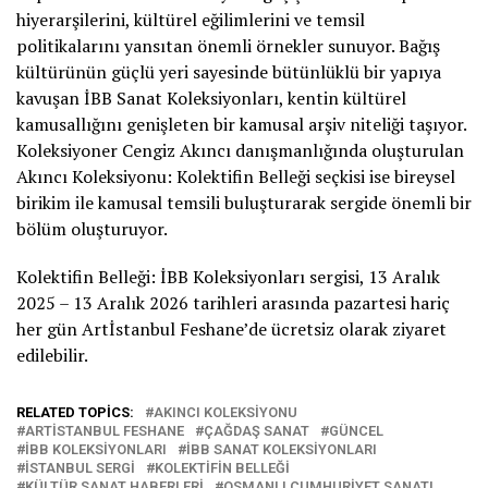
hiyerarşilerini, kültürel eğilimlerini ve temsil
politikalarını yansıtan önemli örnekler sunuyor. Bağış
kültürünün güçlü yeri sayesinde bütünlüklü bir yapıya
kavuşan İBB Sanat Koleksiyonları, kentin kültürel
kamusallığını genişleten bir kamusal arşiv niteliği taşıyor.
Koleksiyoner Cengiz Akıncı danışmanlığında oluşturulan
Akıncı Koleksiyonu: Kolektifin Belleği seçkisi ise bireysel
birikim ile kamusal temsili buluşturarak sergide önemli bir
bölüm oluşturuyor.
Kolektifin Belleği: İBB Koleksiyonları sergisi, 13 Aralık
2025 – 13 Aralık 2026 tarihleri arasında pazartesi hariç
her gün Artİstanbul Feshane’de ücretsiz olarak ziyaret
edilebilir.
RELATED TOPICS:
AKINCI KOLEKSIYONU
ARTISTANBUL FESHANE
ÇAĞDAŞ SANAT
GÜNCEL
IBB KOLEKSIYONLARI
IBB SANAT KOLEKSIYONLARI
ISTANBUL SERGI
KOLEKTIFIN BELLEĞI
KÜLTÜR SANAT HABERLERI
OSMANLI CUMHURIYET SANATI