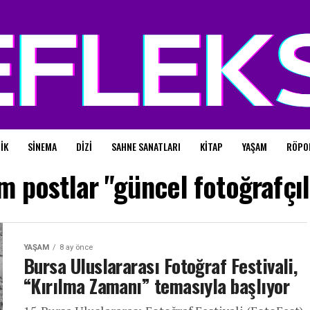
IK
SINEMA
DIZI
SAHNE SANATLARI
KITAP
YAŞAM
RÖPO
m postlar "güncel fotoğrafçıl
YAŞAM
8 ay önce
Bursa Uluslararası Fotoğraf Festivali,
“Kırılma Zamanı” temasıyla başlıyor