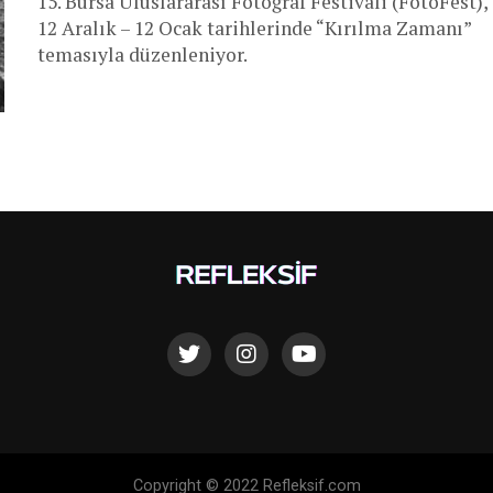
15. Bursa Uluslararası Fotoğraf Festivali (FotoFest),
12 Aralık – 12 Ocak tarihlerinde “Kırılma Zamanı”
temasıyla düzenleniyor.
Copyright © 2022 Refleksif.com