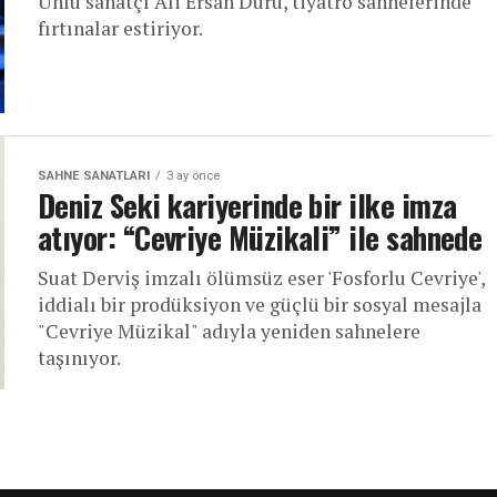
Ünlü sanatçı Ali Ersan Duru, tiyatro sahnelerinde
fırtınalar estiriyor.
SAHNE SANATLARI
3 ay önce
Deniz Seki kariyerinde bir ilke imza
atıyor: “Cevriye Müzikali” ile sahnede
Suat Derviş imzalı ölümsüz eser 'Fosforlu Cevriye',
iddialı bir prodüksiyon ve güçlü bir sosyal mesajla
"Cevriye Müzikal" adıyla yeniden sahnelere
taşınıyor.