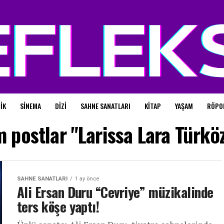
IK
SINEMA
DIZI
SAHNE SANATLARI
KITAP
YAŞAM
RÖPO
 postlar "Larissa Lara Türkö
SAHNE SANATLARI
1 ay önce
Ali Ersan Duru “Cevriye” müzikalinde
ters köşe yaptı!