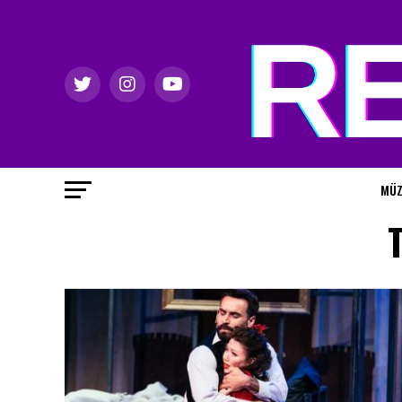
MÜZ
T