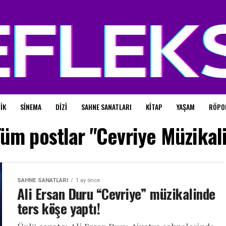
IK
SINEMA
DIZI
SAHNE SANATLARI
KITAP
YAŞAM
RÖPO
üm postlar "Cevriye Müzikal
SAHNE SANATLARI
1 ay önce
Ali Ersan Duru “Cevriye” müzikalinde
ters köşe yaptı!