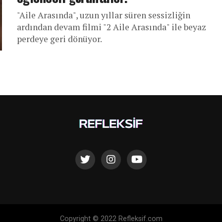
"Aile Arasında", uzun yıllar süren sessizliğin
ardından devam filmi "2 Aile Arasında" ile beyaz
perdeye geri dönüyor.
Copyright © 2022 Refleksif.com