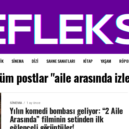
IK
SINEMA
DIZI
SAHNE SANATLARI
KITAP
YAŞAM
RÖPO
üm postlar "aile arasında izl
SINEMA
1 ay önce
Yılın komedi bombası geliyor: “2 Aile
Arasında” filminin setinden ilk
eğlenceli görüntüler!