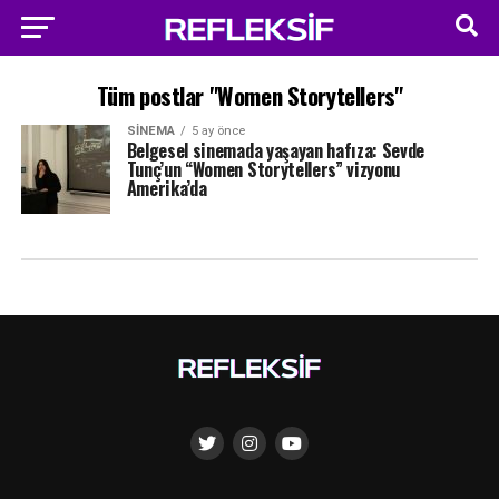
Tüm postlar "Women Storytellers"
SINEMA
5 ay önce
Belgesel sinemada yaşayan hafıza: Sevde
Tunç’un “Women Storytellers” vizyonu
Amerika’da