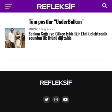
Tüm postlar "UnderBalkan"
MÜZIK
5 ay önce
Serkan Çağrı ve Gökçe işbirliği: Etnik elektronik
soundun ilk ürünü dijitalde