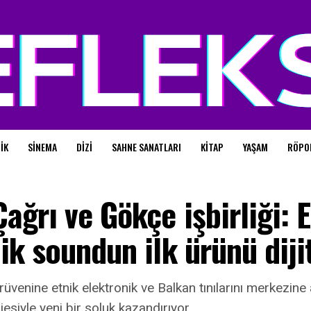
IK
SINEMA
DIZI
SAHNE SANATLARI
KITAP
YAŞAM
RÖPO
ağrı ve Gökçe işbirliği: 
ik soundun ilk ürünü diji
üvenine etnik elektronik ve Balkan tınılarını merkezine 
esiyle yeni bir soluk kazandırıyor.