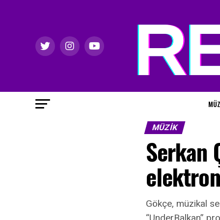
MÜZ
MÜZIK
Serkan Ç
elektron
Gökçe, müzikal ser
“UnderBalkan” proj