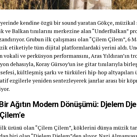
iyerinde kendine özgü bir sound yaratan Gökçe, müzikal 
ik ve Balkan tınılarını merkezine alan “UnderBalkan” proj
zandırıyor. Grubun ilk çalışması olan “Çilem Çilem”, 6
zik etiketiyle tüm dijital platformlardaki yerini aldı. U
n vokali ve perküsyon performansını, Aras Yıldıran’ın t
on dehasıyla, Koray Gürsoy’un ise gitar tınılarıyla birle
sefesi, kültleşmiş şarkı ve türküleri hip-hop altyapıları
atif ezgilerle yeniden sentezleyerek janrlar arası bir k
iyor.
 Bir Ağıtın Modern Dönüşümü: Djelem Dj
Çilem’e
 ilk ürünü olan “Çilem Çilem”, köklerini dünya müzik tari
ndan biri olan “Djelem Djelem”den alıyor. Nazi Almanyası