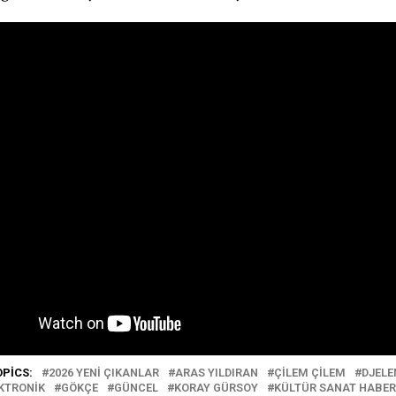
OPICS:
2026 YENI ÇIKANLAR
ARAS YILDIRAN
ÇILEM ÇILEM
DJELE
EKTRONIK
GÖKÇE
GÜNCEL
KORAY GÜRSOY
KÜLTÜR SANAT HABER