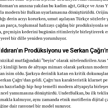
 Roman’ın anısına yakılan bu kadim ağıt, Gökçe ve Aras Y
la modern bir Balkan uyarlamasına dönüştürüldü. Orijin
dığı derin acıyı korurken, umut aşılayan Türkçe sözlerle
an parça, toplumsal hafızayı çağdaş bir prodüksiyonla s
, geçmişin kederini bugünün ritimleriyle birleştirerek e
 yerel bir dille yeniden yorumluyor.
ıldıran’ın Prodüksiyonu ve Serkan Çağrı’
üzikal mutfağındaki “beyin” olarak nitelendirilen Aras 
i kimliği hem de altyapı mimarı olarak şarkının modern
n isim oldu. Şarkıya derinlik katan en kritik dokunuşlar
Serkan Çağrı’dan geldi. Çağrı’nın karakteristik klarnet p
ın hazırladığı hip-hop temelli modern altyapıyla birleşer
üncel yansımasına dönüştürdü. UnderBalkan, bu ilk teklis
nmakla kalmıyor, aynı zamanda etnik motiflerin dijital ç
eğine dair rasyonel bir model sunuyor.