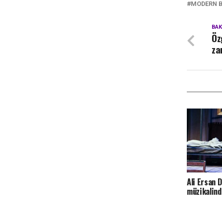
MODERN 
BA
Öz
za
Ali Ersan 
müzikalind