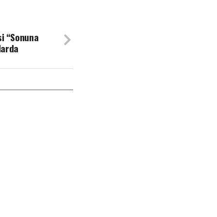
si “Sonuna
larda