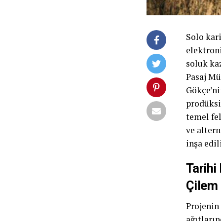
Solo kar
elektron
soluk ka
Pasaj Mü
Gökçe’ni
prodüksiy
temel fel
ve altern
inşa edil
Tarihi
Çilem 
Projenin
ağıtları