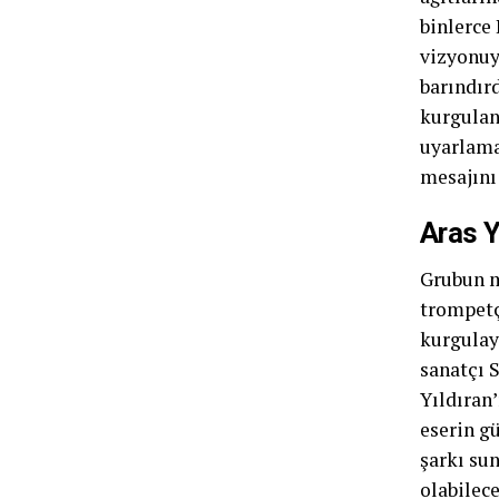
binlerce
vizyonuy
barındır
kurgulan
uyarlama
mesajını
Aras Y
Grubun m
trompetç
kurgulaya
sanatçı 
Yıldıran’
eserin g
şarkı su
olabilec