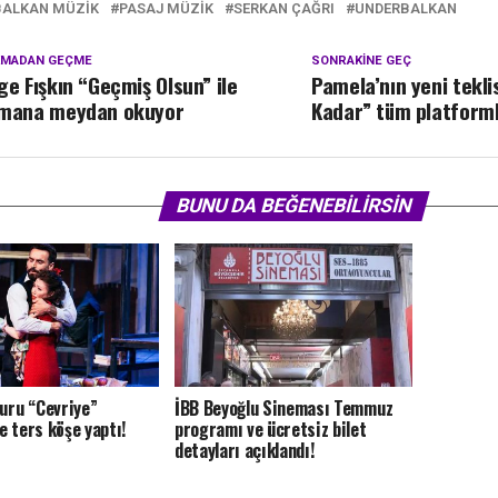
BALKAN MÜZIK
PASAJ MÜZIK
SERKAN ÇAĞRI
UNDERBALKAN
KMADAN GEÇME
SONRAKINE GEÇ
ge Fışkın “Geçmiş Olsun” ile
Pamela’nın yeni tekli
mana meydan okuyor
Kadar” tüm platform
BUNU DA BEĞENEBILIRSIN
Duru “Cevriye”
İBB Beyoğlu Sineması Temmuz
e ters köşe yaptı!
programı ve ücretsiz bilet
detayları açıklandı!