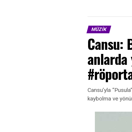
MÜZIK
Cansu: 
anlarda
#röporta
Cansu’yla “Pusula”
kaybolma ve yönün