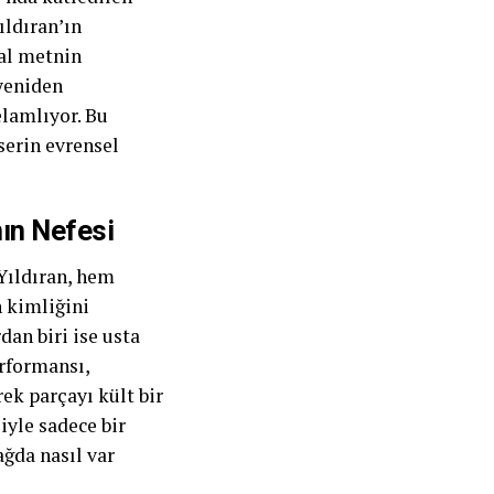
ıldıran’ın
al metnin
 yeniden
elamlıyor. Bu
serin evrensel
nın Nefesi
Yıldıran, hem
 kimliğini
dan biri ise usta
erformansı,
ek parçayı kült bir
iyle sadece bir
ağda nasıl var