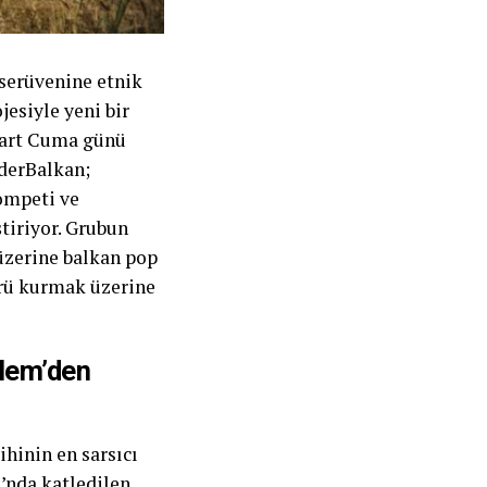
serüvenine etnik
esiyle yeni bir
 Mart Cuma günü
nderBalkan;
rompeti ve
ştiriyor. Grubun
 üzerine balkan pop
öprü kurmak üzerine
elem’den
hinin en sarsıcı
’nda katledilen