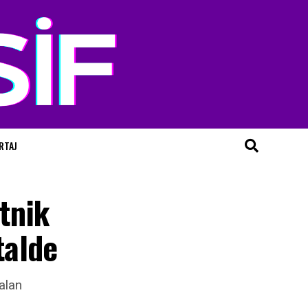
RTAJ
Etnik
talde
alan