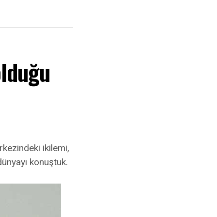
olduğu
kezindeki ikilemi,
dünyayı konuştuk.