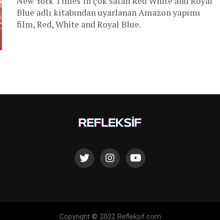
New York Times’ın çok satan Red White and Royal
Blue adlı kitabından uyarlanan Amazon yapımı
film, Red, White and Royal Blue.
Copyright © 2022 Refleksif.com