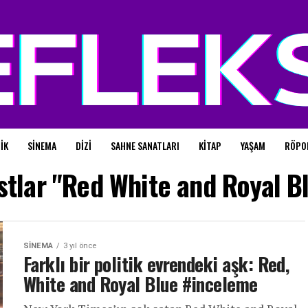
IK
SINEMA
DIZI
SAHNE SANATLARI
KITAP
YAŞAM
RÖPO
tlar "Red White and Royal Bl
SINEMA
3 yıl önce
Farklı bir politik evrendeki aşk: Red,
White and Royal Blue #inceleme