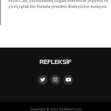
Pelin Can, yayınlanmış özgün eserlerini yepyeni ve
çırılçıplak bir formla yeniden dinleyiciye sunuyor.
Copyright © 2022 Refleksif.com