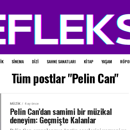
IK
SINEMA
DIZI
SAHNE SANATLARI
KITAP
YAŞAM
RÖPO
Tüm postlar "Pelin Can"
MÜZIK
4 ay önce
Pelin Can’dan samimi bir müzikal
deneyim: Geçmişte Kalanlar