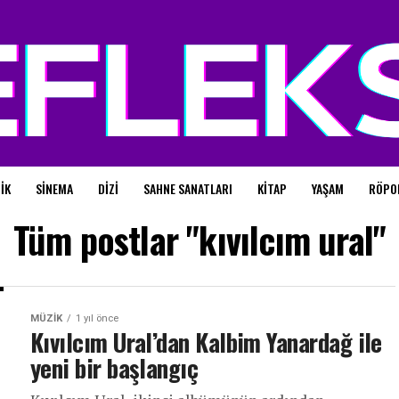
IK
SINEMA
DIZI
SAHNE SANATLARI
KITAP
YAŞAM
RÖPO
Tüm postlar "kıvılcım ural"
MÜZIK
1 yıl önce
Kıvılcım Ural’dan Kalbim Yanardağ ile
yeni bir başlangıç