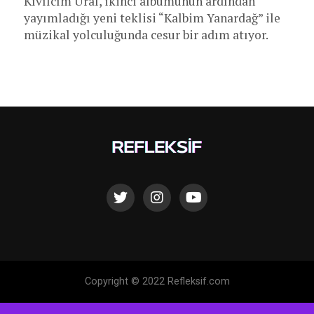
Kıvılcım Ural, ikinci albümünün ardından
yayımladığı yeni teklisi “Kalbim Yanardağ” ile
müzikal yolculuğunda cesur bir adım atıyor.
Copyright © 2022 Refleksif.com