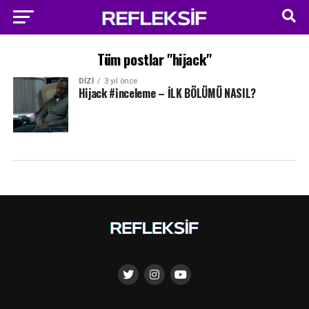
Tüm postlar "hijack"
DIZI
3 yıl önce
Hijack #inceleme – İLK BÖLÜMÜ NASIL?