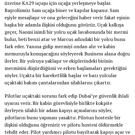
üzerine KA29 uçuşu için uçağa yerleşmeye başlar.
Başrolümüz Sam uçağa biner ve kapılar kapanır. Sam
eşiyle mesajlaşır ve ona geleceğini haber verir fakat eşinin
başka bir adamla ilişkisi olduğunu görürüz. Uçak kalkışa
geçer, Naomi isimli bir yolcu uçak lavabosunda bir mermi
bulur, beti benzi atar ve Marcus adındaki bir yolcu bunu
fark eder. Yanına gidip mermiyi ondan alır ve kabin
memuruyla konuşacağını söyleyerek Business alana doğru
ilerler. Bir yolcuya yaklaşır ve ekiplerindeki birinin
mermisini düşürdüğünü ve erken başlamaları gerektiğini
söyler. Uçakta bir hareketlilik başlar ve bazı yolcular
uçaktaki bakım çantalarından silahlarını çıkartır.
Pilotlar uçaktaki sorunu fark edip Dubai’ye güvenlik ihlali
uyarısı verir. Bir kabin görevlisiyle birlikte kokpite
ilerleyen silahlı bir adam kapıyı açmalarını söyler,
pilotların bunu yapması yasaktır. Pilotun hostesle bir
ilişkisi olduğunu öğreniriz ve pilotu hostesi öldürmekle
tehdit eder. Pilot yardımcı pilotu bayıltarak kapıyı açar ve