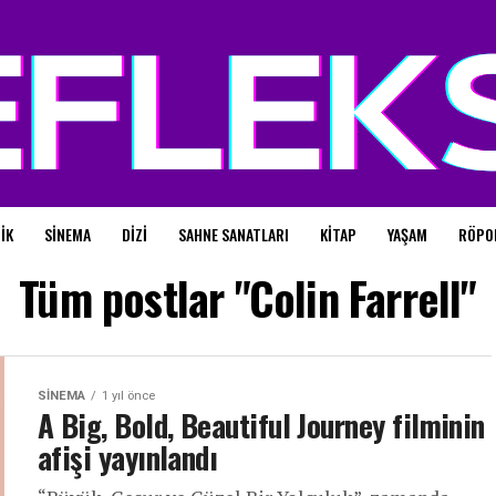
IK
SINEMA
DIZI
SAHNE SANATLARI
KITAP
YAŞAM
RÖPO
Tüm postlar "Colin Farrell"
SINEMA
1 yıl önce
A Big, Bold, Beautiful Journey filminin
afişi yayınlandı