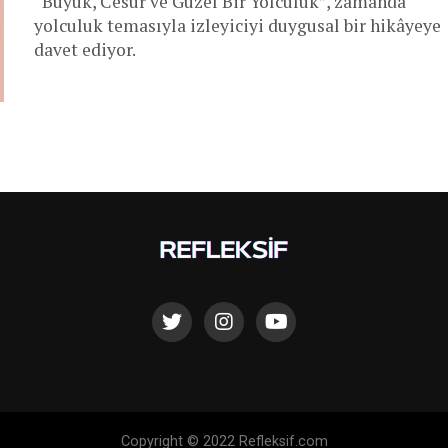
“Büyük, Cesur ve Güzel Bir Yolculuk”, zamanda
yolculuk temasıyla izleyiciyi duygusal bir hikâyeye
davet ediyor.
Copyright © 2022 Refleksif.com