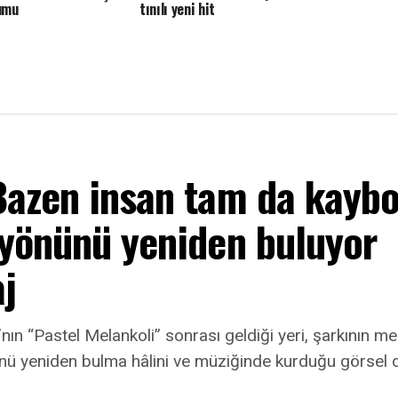
umu
tınılı yeni hit
Bazen insan tam da kayb
 yönünü yeniden buluyor
j
nın “Pastel Melankoli” sonrası geldiği yeri, şarkının mer
ü yeniden bulma hâlini ve müziğinde kurduğu görsel 