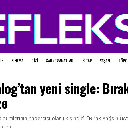
IK
SINEMA
DIZI
SAHNE SANATLARI
KITAP
YAŞAM
RÖPO
log’tan yeni single: Bıra
ze
albümlerinin habercisi olan ilk single’ı “Bırak Yağsın Ü
şturdu.