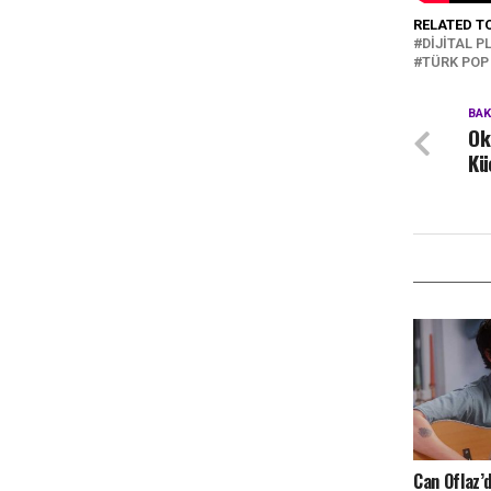
RELATED T
DIJITAL 
TÜRK POP
BA
Ok
Kü
Can Oflaz’