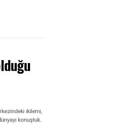
olduğu
kezindeki ikilemi,
dünyayı konuştuk.