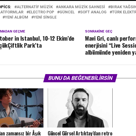
OPICS:
ALTERNATIF MÜZIK
ANKARA MÜZIK SAHNESI
BIRAK YAĞS
PLATFORMLAR
ELECTRO POP
GÜNCEL
SOFT ANALOG
TÜRK ELEKT
YENI ALBÜM
YENI SINGLE
KMADAN GEÇME
SONRAKINE GEÇ
tober in Istanbul, 10-12 Ekim’de
Mavi Gri, canlı perf
çükÇiftlik Park’ta
enerjisini “Live Sessi
albümünde yeniden y
BUNU DA BEĞENEBILIRSIN
dan zamansız bir Âşık
Güncel Gürsel Artıktay’dan retro