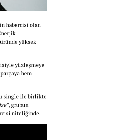
in habercisi olan
Enerjik
 türünde yüksek
disiyle yüzleşmeye
ı, parçaya hem
single ile birlikte
üze”
, grubun
isi niteliğinde.