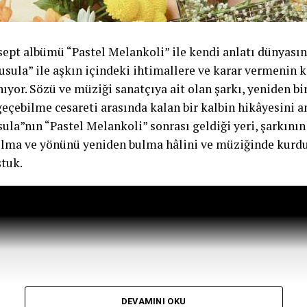
sept albümü “Pastel Melankoli” ile kendi anlatı dünyası
Pusula” ile aşkın içindeki ihtimallere ve karar vermenin 
ıyor. Sözü ve müziği sanatçıya ait olan şarkı, yeniden bi
çebilme cesareti arasında kalan bir kalbin hikâyesini an
ula”nın “Pastel Melankoli” sonrası geldiği yeri, şarkın
olma ve yönünü yeniden bulma hâlini ve müziğinde kurd
tuk.
DEVAMINI OKU