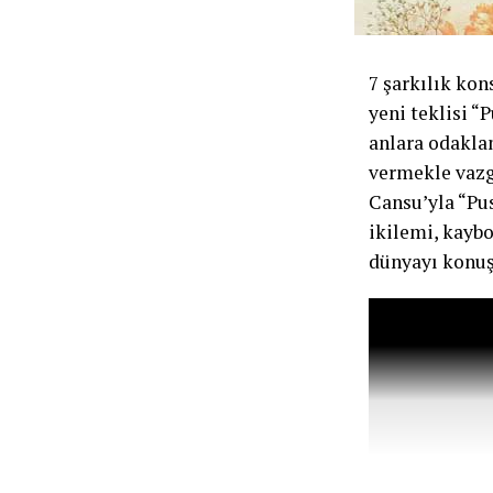
7 şarkılık kon
yeni teklisi “
anlara odaklan
vermekle vazge
Cansu’yla “Pus
ikilemi, kayb
dünyayı konuş