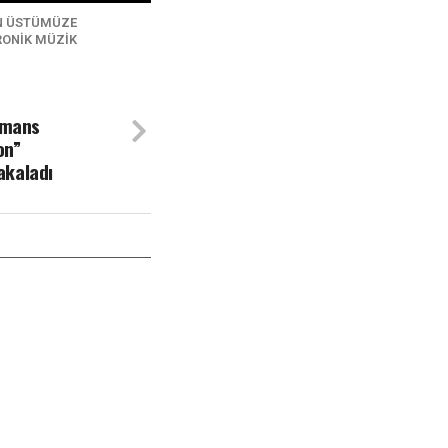
IN ÜSTÜMÜZE
RONIK MÜZIK
ormans
on”
akaladı