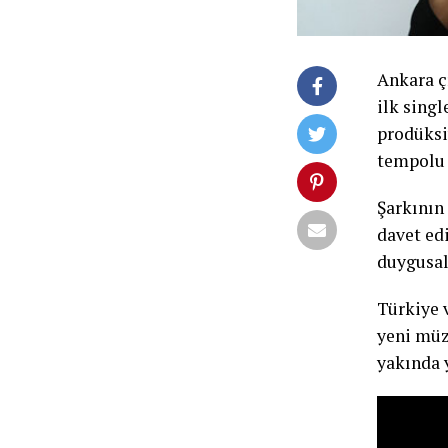
Ankara çı
ilk singl
prodüksi
tempolu 
Şarkının
davet edi
duygusal
Türkiye v
yeni müz
yakında 