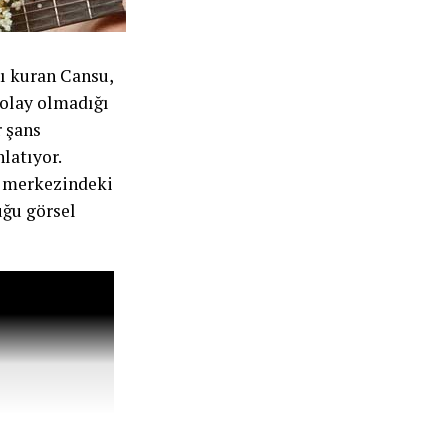
nı kuran Cansu,
kolay olmadığı
r şans
latıyor.
ın merkezindeki
uğu görsel