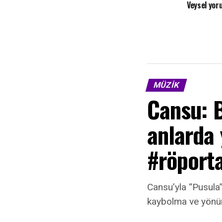
Veysel yor
MÜZIK
Cansu: 
anlarda
#röporta
Cansu’yla “Pusula”
kaybolma ve yönün