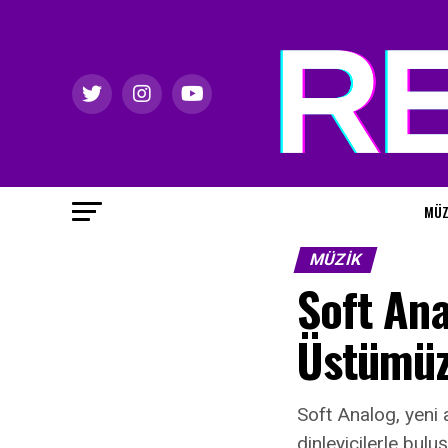
MÜZ
MÜZIK
Soft Ana
Üstümü
Soft Analog, yeni 
dinleyicilerle bulu