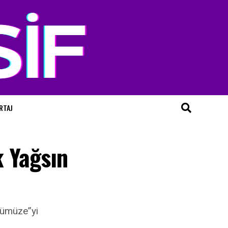
RTAJ
k Yağsın
stümüze”yi