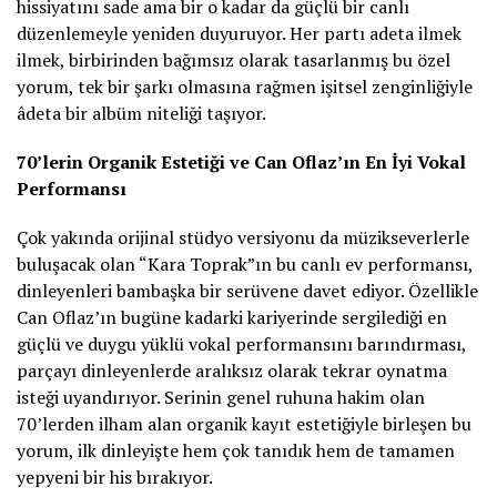
hissiyatını sade ama bir o kadar da güçlü bir canlı
düzenlemeyle yeniden duyuruyor. Her partı adeta ilmek
ilmek, birbirinden bağımsız olarak tasarlanmış bu özel
yorum, tek bir şarkı olmasına rağmen işitsel zenginliğiyle
âdeta bir albüm niteliği taşıyor.
70’lerin Organik Estetiği ve Can Oflaz’ın En İyi Vokal
Performansı
Çok yakında orijinal stüdyo versiyonu da müzikseverlerle
buluşacak olan “Kara Toprak”ın bu canlı ev performansı,
dinleyenleri bambaşka bir serüvene davet ediyor. Özellikle
Can Oflaz’ın bugüne kadarki kariyerinde sergilediği en
güçlü ve duygu yüklü vokal performansını barındırması,
parçayı dinleyenlerde aralıksız olarak tekrar oynatma
isteği uyandırıyor. Serinin genel ruhuna hakim olan
70’lerden ilham alan organik kayıt estetiğiyle birleşen bu
yorum, ilk dinleyişte hem çok tanıdık hem de tamamen
yepyeni bir his bırakıyor.