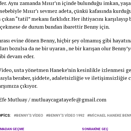
er. Aynı zamanda Mısır’ın içinde bulunduğu imkan, yaşam
 sebebiyle Mısır’ı sevmez adeta, çünkü kafasında kurduğu
 çıkan “tatil” mekanı farklıdır. Her ihtiyacını karşılayı
çekmese de durum bundan ibarettir Benny için.
nrası evine dönen Benny, hiçbir şey olmamış gibi hayatın
arı bozulsa da ne bir uyaran , ne bir karışan olur Benny’
ibi devam eder.
Video, usta yönetmen Haneke’nin kesinlikle izlenmesi g
sıyla beraber, şiddete, adaletsizliğie ve iletişimsizliğie c
arşımıza çıkıyor.
 Efe Mutluay / mutluaycagatayefe@gmail.com
OPICS:
BENNY'S VIDEO
BENNY'S VIDEO 1992
MICHAEL HANEKE BENN
KMADAN GEÇME
SONRAKINE GEÇ