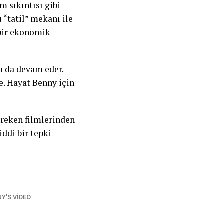
 sıkıntısı gibi
 “tatil” mekanı ile
p bir ekonomik
a da devam eder.
ye. Hayat Benny için
ereken filmlerinden
iddi bir tepki
Y'S VIDEO