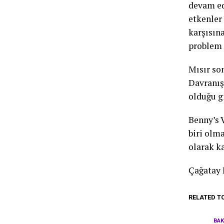
devam ed
etkenler
karşısına
problem 
Mısır so
Davranışl
olduğu g
Benny’s 
biri olma
olarak k
Çağatay
RELATED T
BA