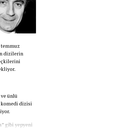
x, temmuz
 dizilerin
çkilerini
kliyor.
 ve ünlü
 komedi dizisi
iyor.
s” gibi yepyeni