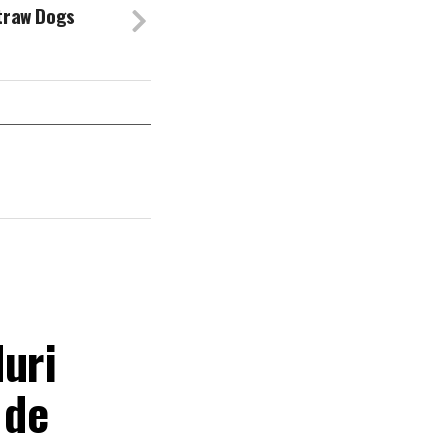
traw Dogs
Nuri
 de