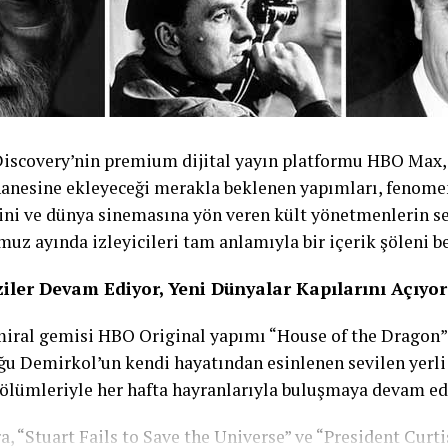
Discovery’nin premium dijital yayın platformu HBO Ma
anesine ekleyeceği merakla beklenen yapımları, fenomen
ini ve dünya sinemasına yön veren kült yönetmenlerin se
z ayında izleyicileri tam anlamıyla bir içerik şöleni be
ler Devam Ediyor, Yeni Dünyalar Kapılarını Açıyor
iral gemisi HBO Original yapımı “House of the Dragon”
 Demirkol’un kendi hayatından esinlenen sevilen yerli
bölümleriyle her hafta hayranlarıyla buluşmaya devam ed
a, “Stuart Fails to Save the Universe” ve “President Curti