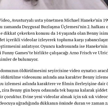
Video, Avusturyalı usta yönetmen Michael Haneke’nin 19
ynı zamanda Duygusal Buzlaşma Üçlemesi’nin 2. halkası 
yle dikkat çekerken konusu da 14 yaşında olan Benny isim
det içerikli videolar izleyerek topluma karşı yabancılaşm
ştirmesini anlatıyor. Oyuncu kadrosunda ise Haneke’nin 
ri Funny Games’te birlikte çalışacağı Arno Frisch ve Ulri
simler de bulunuyor.
r domuzun öldürülmesini seyircisine video oynatıcı aracı
Bu öldürülme videosunu aslında ana karakter Benny izleme
u izlemesi aslında karaktere ve filmin ilerleyişine dair 
, zira Benny gün boyu odasında tek başına kalarak şiddet 
ir çocuktur. Evine yeni videolar almak için sık sık vide
ideocuya uğradığında dükkanın önünde duran ve zaman 