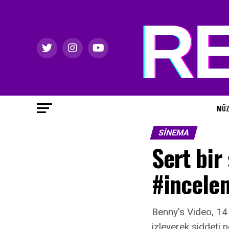
MÜZ
SINEMA
Sert bir
#incele
Benny’s Video, 14 
izleyerek şiddeti n