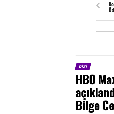
Ko
Ōd
DIZI
HBO Max
açıkland
Bilge Ce