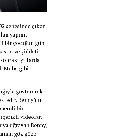
92 senesinde çıkan
olan yapım,
li bir çocuğun gün
asını ve şiddeti
sonraki yıllarda
ch Mühe gibi
lığıyla göstererek
ktedir. Benny’nin
önemli bir
içerikli videoları
ocuya uğrayan Benny,
zaman göz göze