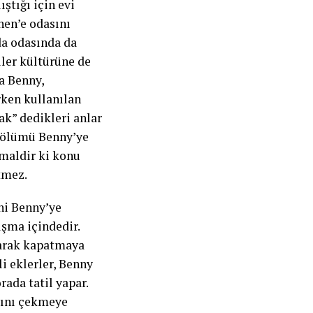
ıştığı için evi
hen’e odasını
da odasında da
ler kültürüne de
ra Benny,
ken kullanılan
kak” dedikleri anlar
n ölümü Benny’ye
rmaldir ki konu
etmez.
ahi Benny’ye
lışma içindedir.
alarak kapatmaya
li eklerler, Benny
rada tatil yapar.
rını çekmeye