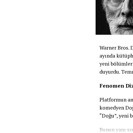
Warner Bros. 
ayında kütüph
yeni bölümler
duyurdu. Temmu
Fenomen Dizi
Platformun am
komedyen Doğu
“Doğu”, yeni 
Bunun yanı sır