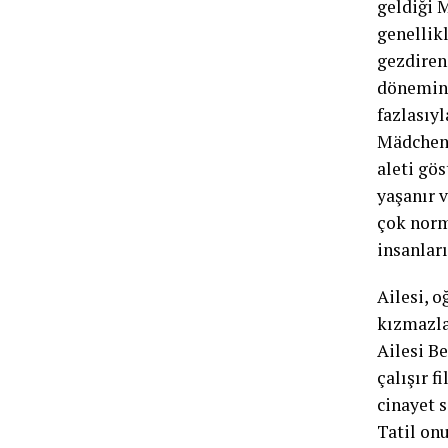
geldiği M
genellik
gezdiren
dönemini
fazlasıyl
Mädchen’
aleti gös
yaşanır 
çok norm
insanları
Ailesi, o
kızmazlar
Ailesi Be
çalışır f
cinayet s
Tatil on