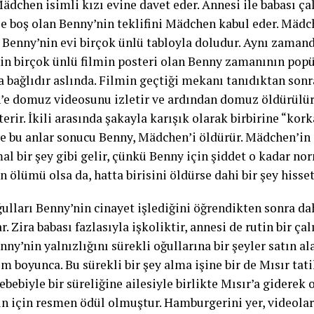
ädchen isimli kızı evine davet eder. Annesi ile babası çal
le boş olan Benny’nin teklifini Mädchen kabul eder. Mädc
 Benny’nin evi birçok ünlü tabloyla doludur. Aynı zaman
n birçok ünlü filmin posteri olan Benny zamanının popü
a bağlıdır aslında. Filmin geçtiği mekanı tanıdıktan son
e domuz videosunu izletir ve ardından domuz öldürülür
terir. İkili arasında şakayla karışık olarak birbirine “kor
ve bu anlar sonucu Benny, Mädchen’i öldürür. Mädchen’i
al bir şey gibi gelir, çünkü Benny için şiddet o kadar no
n ölümü olsa da, hatta birisini öldürse dahi bir şey hiss
ğulları Benny’nin cinayet işlediğini öğrendikten sonra d
. Zira babası fazlasıyla işkoliktir, annesi de rutin bir ça
nny’nin yalnızlığını sürekli oğullarına bir şeyler satın 
ilm boyunca. Bu sürekli bir şey alma işine bir de Mısır tati
ebebiyle bir süreliğine ailesiyle birlikte Mısır’a giderek o
un için resmen ödül olmuştur. Hamburgerini yer, videola