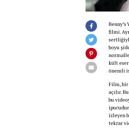
Benny’s 
filmi. A
sertliği
boyu şid
normalle
kült ese
önemli i
Film, bi
açılır. 
bu videoy
ipucudur
izleyen b
tekrar v