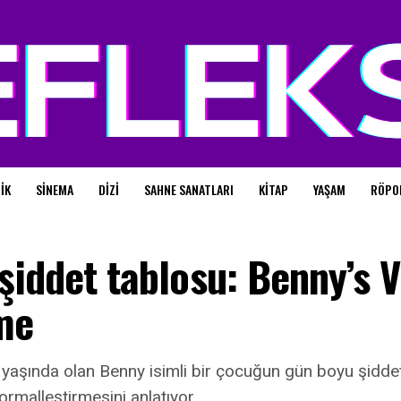
IK
SINEMA
DIZI
SAHNE SANATLARI
KITAP
YAŞAM
RÖPO
 şiddet tablosu: Benny’s 
me
yaşında olan Benny isimli bir çocuğun gün boyu şiddet 
ormalleştirmesini anlatıyor.