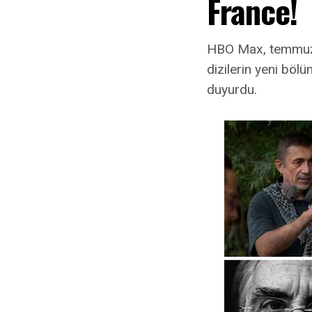
France!
HBO Max, temmuz 
dizilerin yeni böl
duyurdu.