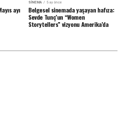
SINEMA
5 ay önce
ayıs ayı
Belgesel sinemada yaşayan hafıza:
Sevde Tunç’un “Women
Storytellers” vizyonu Amerika’da