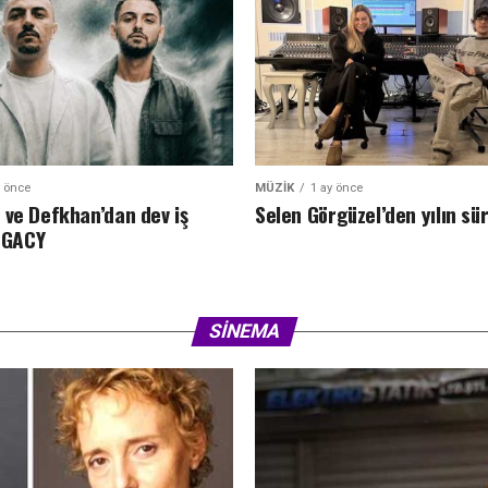
y önce
MÜZIK
1 ay önce
 ve Defkhan’dan dev iş
Selen Görgüzel’den yılın sür
LEGACY
SINEMA