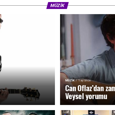
MÜZIK
MÜZIK
1 ay önce
Can Oflaz’dan zam
Veysel yorumu