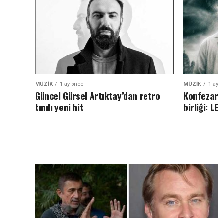
MÜZIK
1 ay önce
MÜZIK
1 a
Güncel Gürsel Artıktay’dan retro
Konfezar
tınılı yeni hit
birliği: 