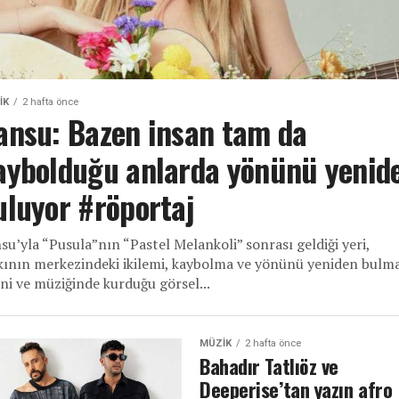
IK
2 hafta önce
ansu: Bazen insan tam da
aybolduğu anlarda yönünü yenid
uluyor #röportaj
su’yla “Pusula”nın “Pastel Melankoli” sonrası geldiği yeri,
kının merkezindeki ikilemi, kaybolma ve yönünü yeniden bulm
ini ve müziğinde kurduğu görsel...
MÜZIK
2 hafta önce
Bahadır Tatlıöz ve
Deeperise’tan yazın afro