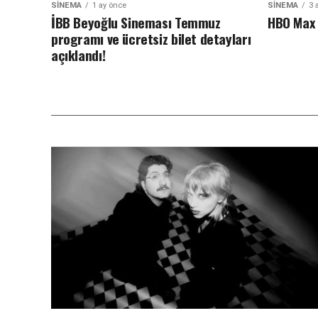
SINEMA
1 ay önce
SINEMA
3 
İBB Beyoğlu Sineması Temmuz
HBO Max 
programı ve ücretsiz bilet detayları
açıklandı!