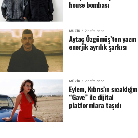
house bombası
MÜZIK
2 hafta önce
Aytaç Özgümüş’ten yazın
enerjik ayrılık şarkısı
MÜZIK
2 hafta önce
Eylem, Kıbrıs’ın sıcaklığın
“Gave” ile dijital
platformlara taşıdı