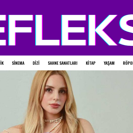
IK
SINEMA
DIZI
SAHNE SANATLARI
KITAP
YAŞAM
RÖPO