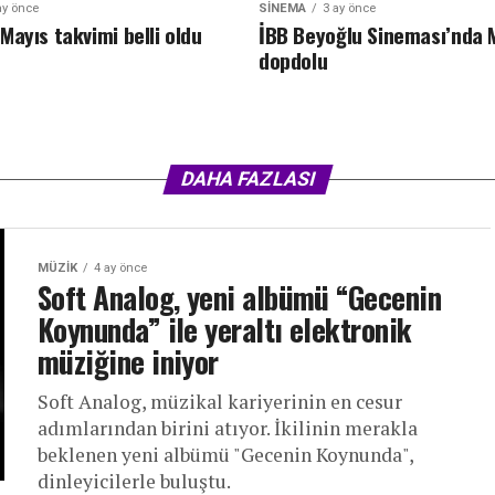
ay önce
SINEMA
3 ay önce
Mayıs takvimi belli oldu
İBB Beyoğlu Sineması’nda M
dopdolu
DAHA FAZLASI
MÜZIK
4 ay önce
Soft Analog, yeni albümü “Gecenin
Koynunda” ile yeraltı elektronik
müziğine iniyor
Soft Analog, müzikal kariyerinin en cesur
adımlarından birini atıyor. İkilinin merakla
beklenen yeni albümü "Gecenin Koynunda",
dinleyicilerle buluştu.