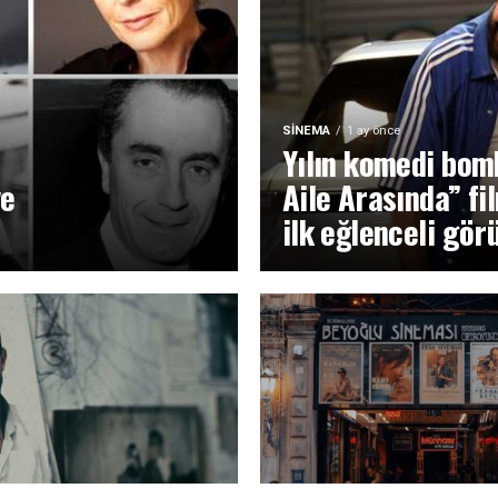
SINEMA
1 ay önce
Yılın komedi bomb
ve
Aile Arasında” fi
ilk eğlenceli gör