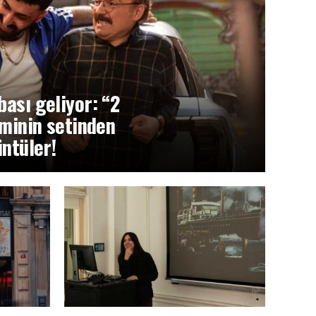
ası geliyor: “2
lminin setinden
üntüler!