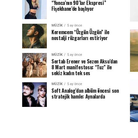
“Yonca’nın 90’lar Ekspresi”
Fişekhane’de başlıyor
MÜZIK
5 ay önce
Keremcem “Üzgün Üzgün” ile
nostalji rüzgarları estiriyor
MÜZIK
5 ay önce
Sertab Erener ve Sezen Aksu’dan
8 Mart manifestosu: “Tuz” ile
sekiz kadın tek ses
MÜZIK
5 ay önce
Soft Analog’dan albüm öncesi son
stratejik hamle: Aynalarda