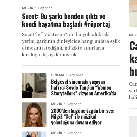
MÜZIK
1 ay önce
Suzet: Bu şarkı benden çıktı ve
kendi hayatına başladı #röportaj
Suzet’le “Müstesna”nın bu yolculuktaki
MÜZ
C
yerini, şarkının dinleyicide hangi anlara eşlik
etmesini istediğini, müzikte sınırlarla
k
kurduğu ilişkiyi konuştuk.
b
SINEMA
5 ay önce
Belgesel sinemada yaşayan
Can
hafıza: Sevde Tunç’un “Women
şar
Storytellers” vizyonu Amerika’da
hâl
MÜZIK
5 ay önce
2000’den bugüne özgün bir ses:
Nilgül “Gel” ile müzikal
yolculuğuna devam ediyor
MÜZIK
5 ay önce