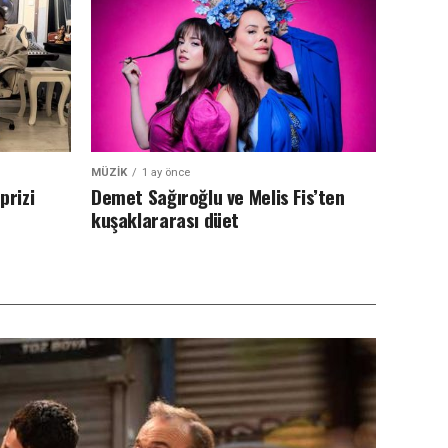
MÜZIK
1 ay önce
prizi
Demet Sağıroğlu ve Melis Fis’ten
kuşaklararası düet