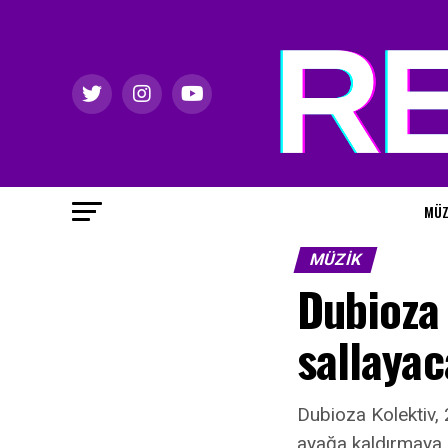
MÜZ
MÜZIK
Dubioza 
sallaya
Dubioza Kolektiv, 
ayağa kaldırmaya g