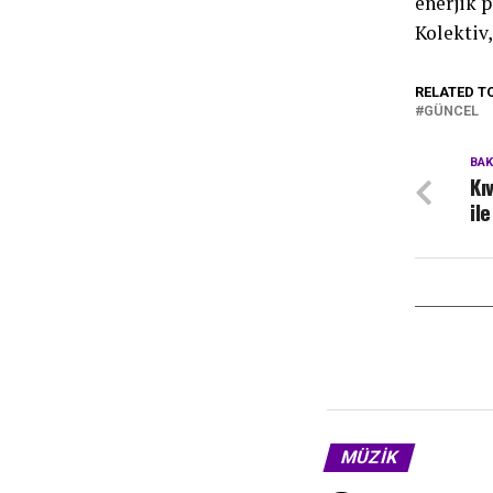
enerjik 
Kolektiv
RELATED T
GÜNCEL
BA
Kı
il
MÜZIK