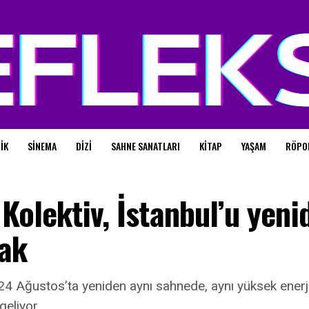
IK
SINEMA
DIZI
SAHNE SANATLARI
KITAP
YAŞAM
RÖPO
Kolektiv, İstanbul’u yeni
cak
24 Ağustos’ta yeniden aynı sahnede, aynı yüksek enerji
eliyor.