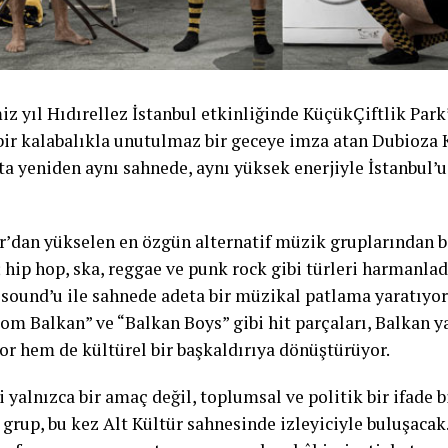
z yıl Hıdırellez İstanbul etkinliğinde KüçükÇiftlik Park’
bir kalabalıkla unutulmaz bir geceye imza atan Dubioza K
ta yeniden aynı sahnede, aynı yüksek enerjiyle İstanbul’
r’dan yükselen en özgün alternatif müzik gruplarından b
; hip hop, ska, reggae ve punk rock gibi türleri harmanla
sound’u ile sahnede adeta bir müzikal patlama yaratıyor
rom Balkan” ve “Balkan Boys” gibi hit parçaları, Balkan 
yor hem de kültürel bir başkaldırıya dönüştürüyor.
 yalnızca bir amaç değil, toplumsal ve politik bir ifade 
grup, bu kez Alt Kültür sahnesinde izleyiciyle buluşacak.