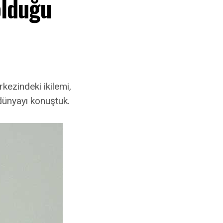
olduğu
kezindeki ikilemi,
dünyayı konuştuk.