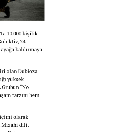
ta 10.000 kişilik
olektiv, 24
u ayağa kaldırmaya
iri olan Dubioza
dığı yüksek
. Grubun “No
yaşam tarzını hem
biçimi olarak
 Mizahi dili,