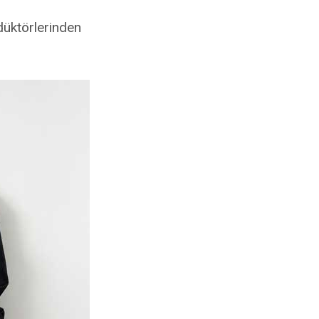
düktörlerinden
âli vardı.
uygular
 sonuçlanan bir
slında yine
indiğim;
 hissettiren
 vermek
un daha çok