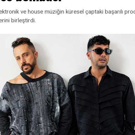
lektronik ve house müziğin küresel çaptaki başarılı pro
ini birleştirdi.
nkoli”de kırılganlık, kabullenme ve kendini seçme h
yolculuğun ardından nasıl bir yerden çıktı?
li konsept bir albümdü ve dediğiniz gibi içinde farklı d
ışında ilerleyen ve ayrılık sonrası kendini seçme hâliyle
sula”yı biraz daha farklı bir duyguyla yazmış olsam da, a
r taşıyan bir şarkı oldu. Aşkın içindeki ihtimallere değ
ns vermekle, o aşktan vazgeçebilme cesaretini aynı anda
itmiş bir aşkı geride bırakmakla ona yeniden şans
an bir duygu var. Bu şarkıyı yazarken siz o duygun