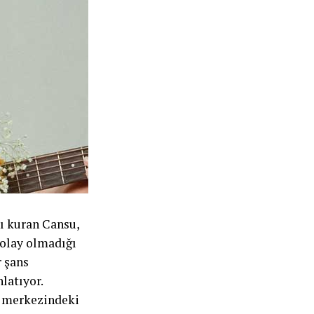
nı kuran Cansu,
kolay olmadığı
r şans
latıyor.
ın merkezindeki