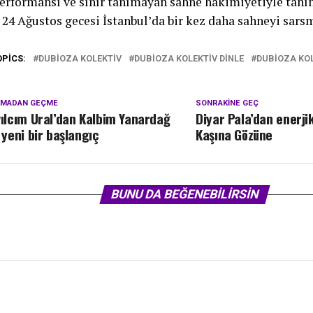
performansı ve sınır tanımayan sahne hâkimiyetiyle tan
, 24 Ağustos gecesi İstanbul’da bir kez daha sahneyi sars
OPICS:
DUBIOZA KOLEKTIV
DUBIOZA KOLEKTIV DINLE
DUBIOZA KO
KMADAN GEÇME
SONRAKINE GEÇ
vılcım Ural’dan Kalbim Yanardağ
Diyar Pala’dan enerji
e yeni bir başlangıç
Kaşına Gözüne
BUNU DA BEĞENEBILIRSIN