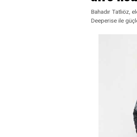
Bahadır Tatlıöz, e
Deeperise ile güçler
“Pastel Mela
“Pusula” bu 
Pastel Melanko
barındıran, ak
hikâyeydi. “Pu
benzer duygula
yeniden bir şa
bir şarkı.
“Pusula”da b
arasında kal