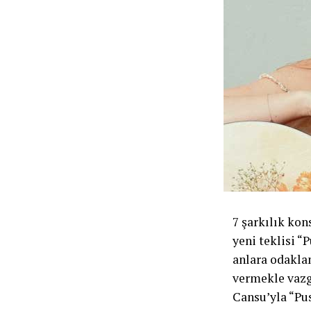
7 şarkılık kon
yeni teklisi “
anlara odaklan
vermekle vazge
Cansu’yla “Pus