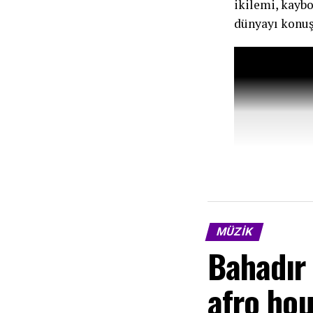
ikilemi, kayb
dünyayı konuş
MÜZIK
Bahadır 
afro ho