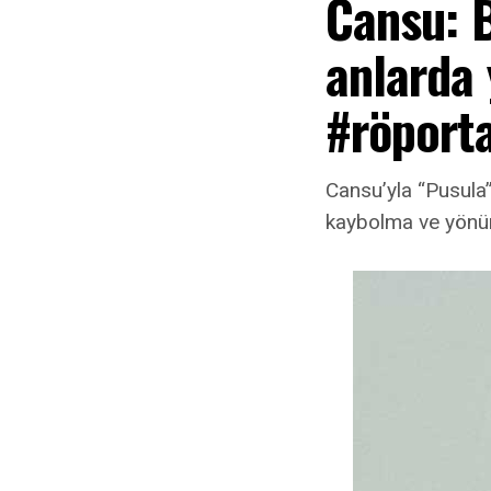
Cansu: 
anlarda
#röporta
Cansu’yla “Pusula”
kaybolma ve yönün