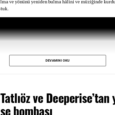
olma ve yönünü yeniden bulma hâlini ve müziğinde kurd
tuk.
DEVAMINI OKU
Tatlıöz ve Deeperise’tan 
use bombası