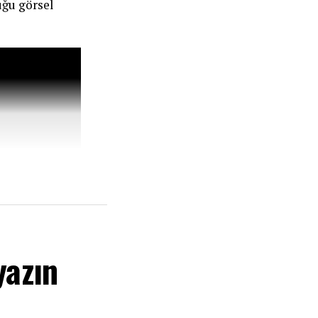
uğu görsel
yazın