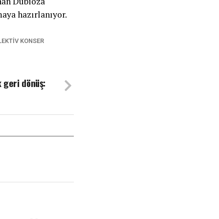
ınan Dubioza
maya hazırlanıyor.
LEKTIV KONSER
k geri dönüş: