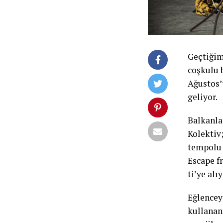
Geçtiğimi
coşkulu 
Ağustos’
geliyor.
Balkanla
Kolektiv
tempolu 
Escape f
ti’ye alı
Eğlenceyi
kullanan 