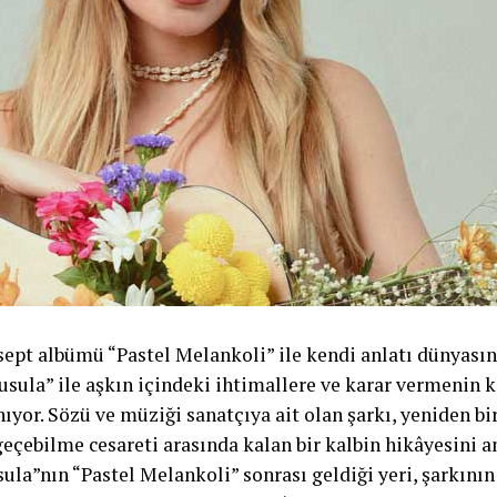
sept albümü “Pastel Melankoli” ile kendi anlatı dünyası
Pusula” ile aşkın içindeki ihtimallere ve karar vermenin 
ıyor. Sözü ve müziği sanatçıya ait olan şarkı, yeniden bi
çebilme cesareti arasında kalan bir kalbin hikâyesini an
ula”nın “Pastel Melankoli” sonrası geldiği yeri, şarkın