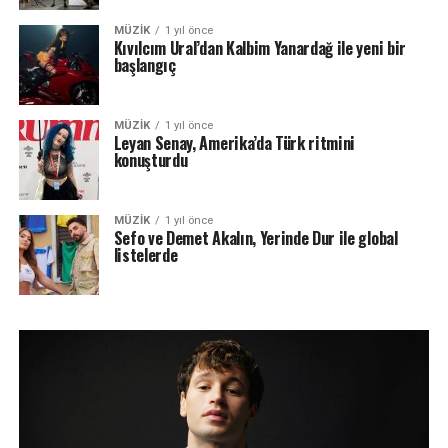
MÜZIK
1 yıl önce
Kıvılcım Ural’dan Kalbim Yanardağ ile yeni bir
başlangıç
MÜZIK
1 yıl önce
Leyan Senay, Amerika’da Türk ritmini
konuşturdu
MÜZIK
1 yıl önce
Sefo ve Demet Akalın, Yerinde Dur ile global
listelerde