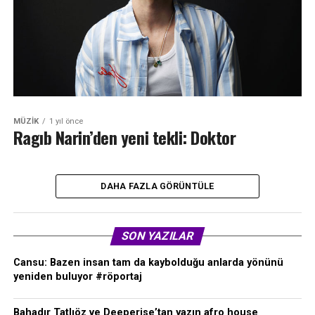
MÜZIK
1 yıl önce
Ragıb Narin’den yeni tekli: Doktor
DAHA FAZLA GÖRÜNTÜLE
SON YAZILAR
Cansu: Bazen insan tam da kaybolduğu anlarda yönünü
yeniden buluyor #röportaj
Bahadır Tatlıöz ve Deeperise’tan yazın afro house