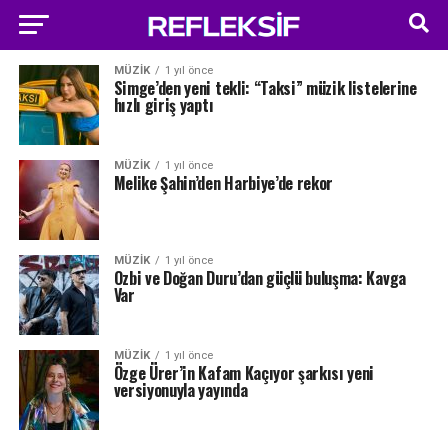
MÜZIK
1 yıl önce
Simge’den yeni tekli: “Taksi” müzik listelerine
hızlı giriş yaptı
MÜZIK
1 yıl önce
Melike Şahin’den Harbiye’de rekor
MÜZIK
1 yıl önce
Ozbi ve Doğan Duru’dan güçlü buluşma: Kavga
Var
MÜZIK
1 yıl önce
Özge Ürer’in Kafam Kaçıyor şarkısı yeni
versiyonuyla yayında