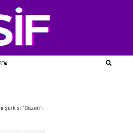
RTAJ
n
ni şarkısı “Bazen”i