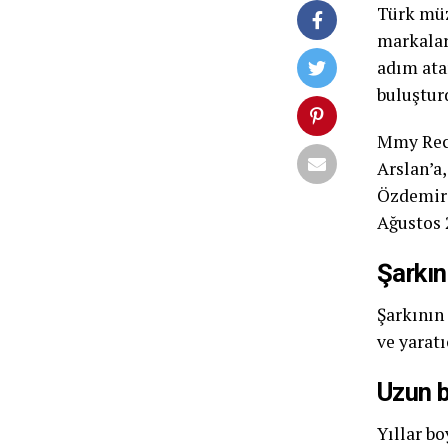
Türk müz
markaları
adım atar
buluştur
Mmy Reco
Arslan’a
Özdemiro
Ağustos 
Şarkın
Şarkının
ve yaratı
Uzun b
Yıllar b