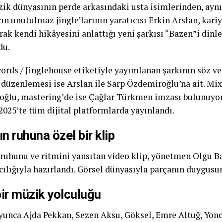
ik dünyasının perde arkasındaki usta isimlerinden, ay
n unutulmaz jingle’larının yaratıcısı Erkin Arslan, kariy
ak kendi hikâyesini anlattığı yeni şarkısı “Bazen”i dinle
du.
rds / Jinglehouse etiketiyle yayımlanan şarkının söz ve
, düzenlemesi ise Arslan ile Sarp Özdemiroğlu’na ait. Mix
ğlu, mastering’de ise Çağlar Türkmen imzası bulunuyor.
2025’te tüm dijital platformlarda yayınlandı.
ın ruhuna özel bir klip
 ruhunu ve ritmini yansıtan video klip, yönetmen Olgu B
cılığıyla hazırlandı. Görsel dünyasıyla parçanın duygusun
ir müzik yolculuğu
oyunca Ajda Pekkan, Sezen Aksu, Göksel, Emre Altuğ, Yonc