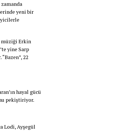
nı zamanda
erinde yeni bir
yicilerle
 müziği Erkin
’te yine Sarp
 “Bazen”, 22
aran’ın hayal gücü
u pekiştiriyor.
a Lodi, Ayşegül