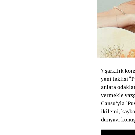
7 şarkılık kon
yeni teklisi “
anlara odaklan
vermekle vazge
Cansu’yla “Pus
ikilemi, kayb
dünyayı konuş