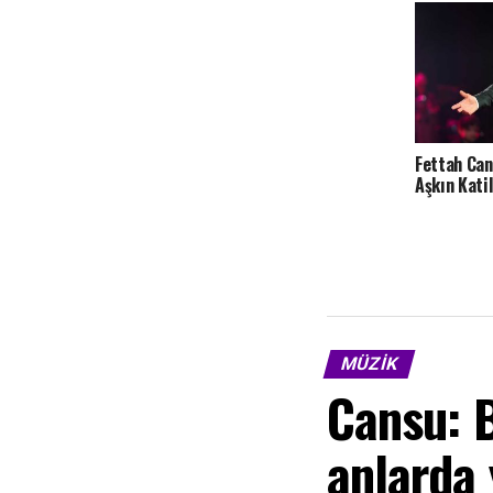
Fettah Can
Aşkın Katil
MÜZIK
Cansu: 
anlarda