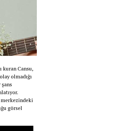
nı kuran Cansu,
kolay olmadığı
r şans
latıyor.
ın merkezindeki
uğu görsel