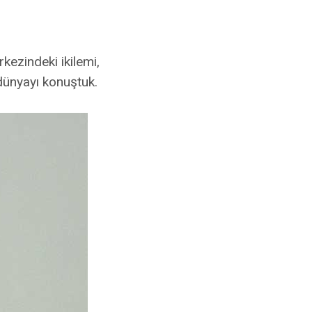
kezindeki ikilemi,
dünyayı konuştuk.