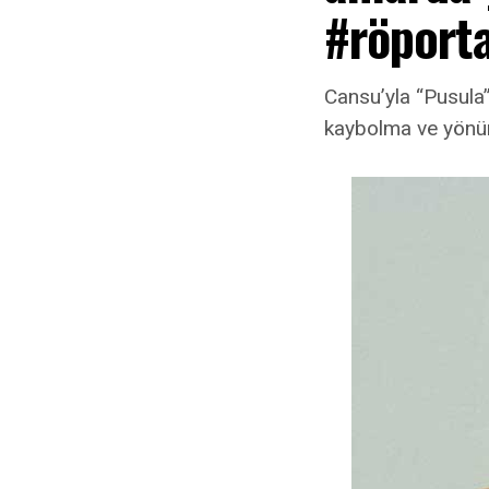
#röporta
Cansu’yla “Pusula”
kaybolma ve yönün