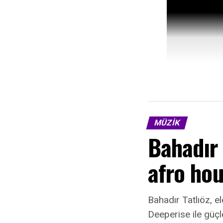
MÜZIK
Bahadır 
afro ho
Bahadır Tatlıöz, e
Deeperise ile güçler