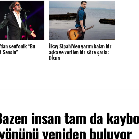
’dan senfonik “Bu
İlkay Sipahi’den yarım kalan bir
i Sensin”
aşka ve verilen bir söze şarkı:
Olsun
Bazen insan tam da kayb
 yönünü yeniden buluyor