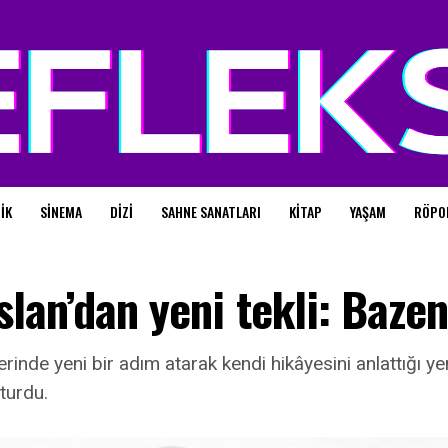
IK
SINEMA
DIZI
SAHNE SANATLARI
KITAP
YAŞAM
RÖPO
slan’dan yeni tekli: Baze
erinde yeni bir adım atarak kendi hikâyesini anlattığı ye
şturdu.