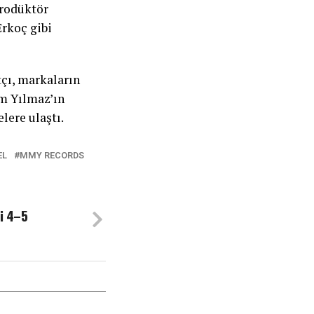
prodüktör
Erkoç gibi
çı, markaların
em Yılmaz’ın
lere ulaştı.
EL
MMY RECORDS
li 4–5