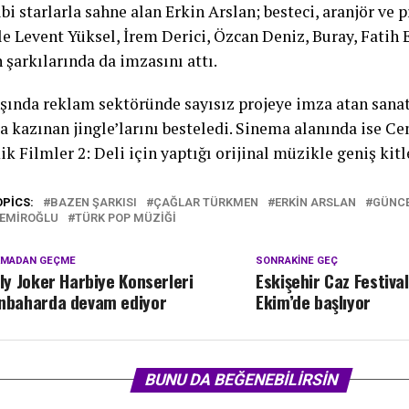
bi starlarla sahne alan Erkin Arslan; besteci, aranjör ve 
le Levent Yüksel, İrem Derici, Özcan Deniz, Buray, Fatih 
 şarkılarında da imzasını attı.
şında reklam sektöründe sayısız projeye imza atan sanat
ra kazınan jingle’larını besteledi. Sinema alanında ise C
 Filmler 2: Deli için yaptığı orijinal müzikle geniş kitle
OPICS:
BAZEN ŞARKISI
ÇAĞLAR TÜRKMEN
ERKIN ARSLAN
GÜNC
DEMIROĞLU
TÜRK POP MÜZIĞI
KMADAN GEÇME
SONRAKINE GEÇ
lly Joker Harbiye Konserleri
Eskişehir Caz Festiva
nbaharda devam ediyor
Ekim’de başlıyor
BUNU DA BEĞENEBILIRSIN