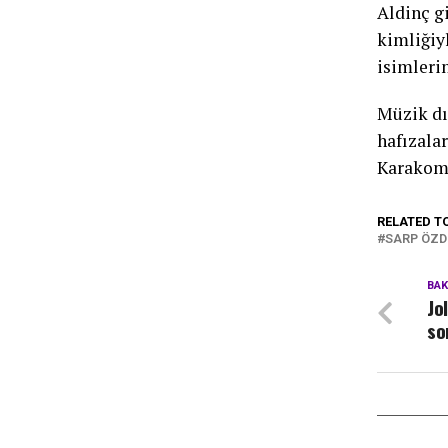
Aldinç gi
kimliğiy
isimlerin
Müzik dı
hafızala
Karakomik
RELATED T
SARP ÖZ
BA
Jo
so