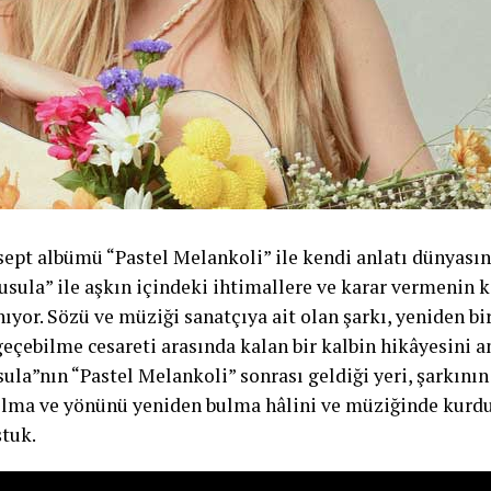
sept albümü “Pastel Melankoli” ile kendi anlatı dünyası
Pusula” ile aşkın içindeki ihtimallere ve karar vermenin 
ıyor. Sözü ve müziği sanatçıya ait olan şarkı, yeniden bi
çebilme cesareti arasında kalan bir kalbin hikâyesini an
ula”nın “Pastel Melankoli” sonrası geldiği yeri, şarkın
olma ve yönünü yeniden bulma hâlini ve müziğinde kurd
tuk.